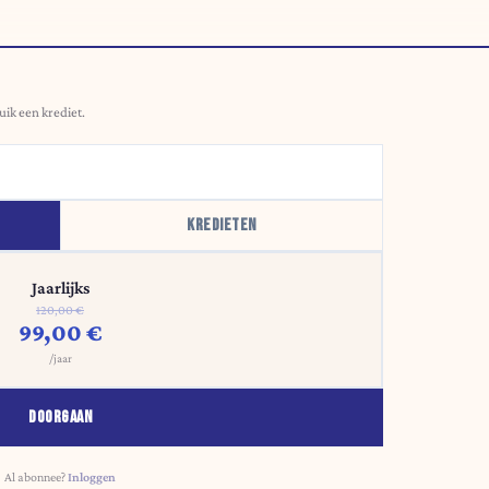
uik een krediet.
KREDIETEN
Jaarlijks
120,00 €
99,00 €
/jaar
DOORGAAN
Al abonnee?
Inloggen