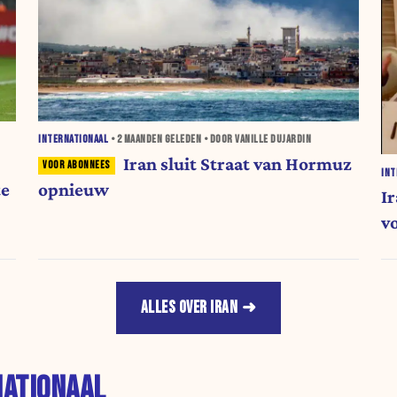
INTERNATIONAAL
•
2 MAANDEN
GELEDEN • DOOR VANILLE DUJARDIN
Iran sluit Straat van Hormuz
INT
te
opnieuw
I
v
ALLES OVER IRAN
NATIONAAL