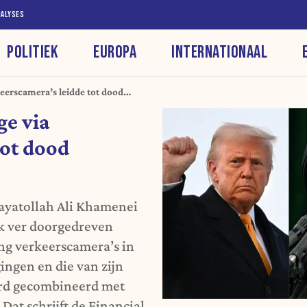
NALYSES
POLITIEK
EUROPA
INTERNATIONAAL
eerscamera’s leidde tot dood
ge via
tot dood
 ayatollah Ali Khamenei
ijk ver doorgedreven
ang verkeerscamera’s in
ngen en die van zijn
erd gecombineerd met
at schrijft de Financial