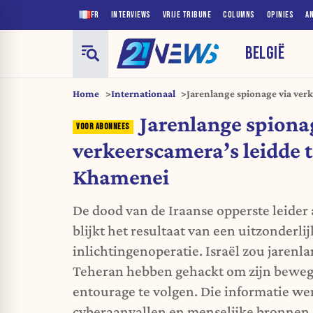
FR
INTERVIEWS
VRIJE TRIBUNE
COLUMNS
OPINIES
A
BELGIË
Home
Internationaal
Jarenlange spionage via verk
Khamenei
Jarenlange spiona
verkeerscamera’s leidde 
Khamenei
De dood van de Iraanse opperste leider
blijkt het resultaat van een uitzonderl
inlichtingenoperatie. Israël zou jarenl
Teheran hebben gehackt om zijn bewegi
entourage te volgen. Die informatie w
cyberaanvallen en menselijke bronnen. D