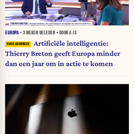
EUROPA
•
3 WEKEN
GELEDEN • DOOR A JS
Artificiële intelligentie:
Thierry Breton geeft Europa minder
dan een jaar om in actie te komen