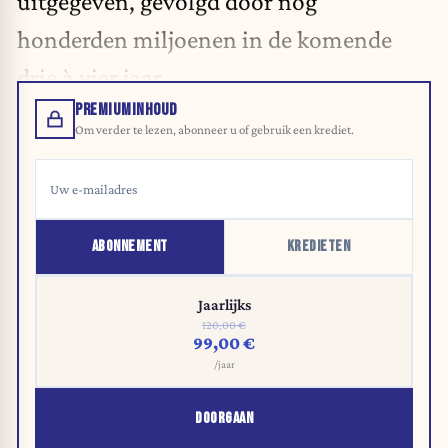
uitgegeven, gevolgd door nog
honderden miljoenen in de komende
drie à vier jaar.
PREMIUMINHOUD
Om verder te lezen, abonneer u of gebruik een krediet.
ABONNEMENT
KREDIETEN
Jaarlijks
120,00 €
99,00 €
/jaar
DOORGAAN