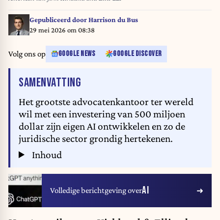
Gepubliceerd door
Harrison du Bus
29 mei 2026 om 08:38
Volg ons op
GOOGLE NEWS
GOOGLE DISCOVER
VAN HET ARTIKEL
SAMENVATTING
Het grootste advocatenkantoor ter wereld
wil met een investering van 500 miljoen
dollar zijn eigen AI ontwikkelen en zo de
juridische sector grondig hertekenen.
Inhoud
AI
Volledige berichtgeving over