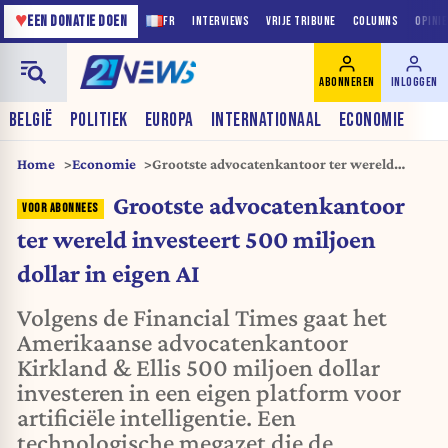
♥
EEN DONATIE DOEN
FR
INTERVIEWS
VRIJE TRIBUNE
COLUMNS
OPINI
ABONNEREN
INLOGGEN
BELGIË
POLITIEK
EUROPA
INTERNATIONAAL
ECONOMIE
Home
Economie
Grootste advocatenkantoor ter wereld
investeert 500 miljoen dollar in eigen AI
Grootste advocatenkantoor
ter wereld investeert 500 miljoen
dollar in eigen AI
Volgens de Financial Times gaat het
Amerikaanse advocatenkantoor
Kirkland & Ellis 500 miljoen dollar
investeren in een eigen platform voor
artificiële intelligentie. Een
technologische megazet die de