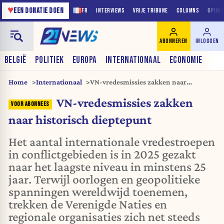
♥
EEN DONATIE DOEN
FR
INTERVIEWS
VRIJE TRIBUNE
COLUMNS
OPINI
ABONNEREN
INLOGGEN
BELGIË
POLITIEK
EUROPA
INTERNATIONAAL
ECONOMIE
Home
Internationaal
VN-vredesmissies zakken naar
historisch dieptepunt
VN-vredesmissies zakken
naar historisch dieptepunt
Het aantal internationale vredestroepen
in conflictgebieden is in 2025 gezakt
naar het laagste niveau in minstens 25
jaar. Terwijl oorlogen en geopolitieke
spanningen wereldwijd toenemen,
trekken de Verenigde Naties en
regionale organisaties zich net steeds