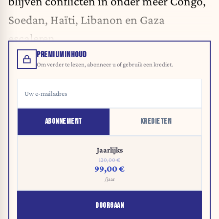
blijven conflicten in onder meer Congo,
Soedan, Haïti, Libanon en Gaza
escaleren.
PREMIUMINHOUD
Om verder te lezen, abonneer u of gebruik een krediet.
ABONNEMENT
KREDIETEN
Jaarlijks
120,00 €
99,00 €
/jaar
DOORGAAN