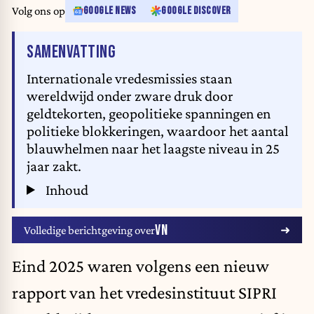
Volg ons op
GOOGLE NEWS
GOOGLE DISCOVER
VAN HET ARTIKEL
SAMENVATTING
Internationale vredesmissies staan
wereldwijd onder zware druk door
geldtekorten, geopolitieke spanningen en
politieke blokkeringen, waardoor het aantal
blauwhelmen naar het laagste niveau in 25
jaar zakt.
Inhoud
VN
Volledige berichtgeving over
Eind 2025 waren volgens een
nieuw
rapport
van het vredesinstituut SIPRI