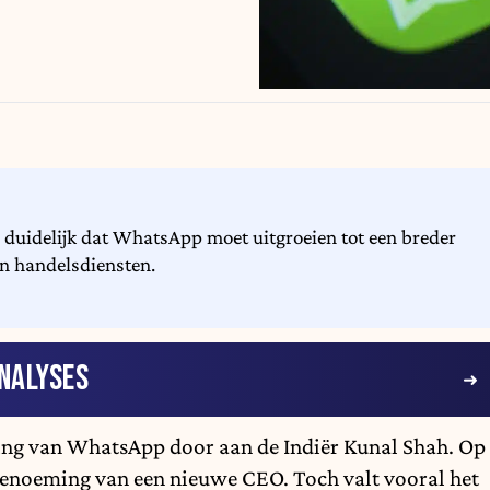
duidelijk dat WhatsApp moet uitgroeien tot een breder
en handelsdiensten.
NALYSES
iding van WhatsApp door aan de Indiër Kunal Shah. Op
ke benoeming van een nieuwe CEO. Toch valt vooral het