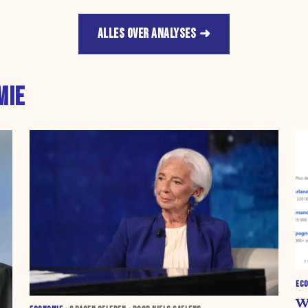
ALLES OVER ANALYSES
MIE
EC
W