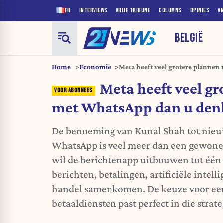
FR
INTERVIEWS
VRIJE TRIBUNE
COLUMNS
OPINIES
A
BELGIË
Home
Economie
Meta heeft veel grotere plannen
Meta heeft veel gr
met WhatsApp dan u den
De benoeming van Kunal Shah tot nie
WhatsApp is veel meer dan een gewone 
wil de berichtenapp uitbouwen tot één
berichten, betalingen, artificiële intell
handel samenkomen. De keuze voor een 
betaaldiensten past perfect in die strate