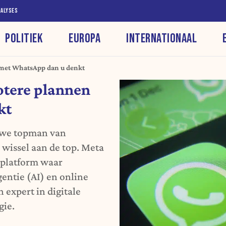
NALYSES
POLITIEK
EUROPA
INTERNATIONAAL
 met WhatsApp dan u denkt
otere plannen
kt
uwe topman van
wissel aan de top. Meta
 platform waar
igentie (AI) en online
expert in digitale
gie.