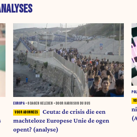
ANALYSES
POL
EUROPA
•
6 DAGEN
GELEDEN • DOOR HARRISON DU BUS
n
Ceuta: de crisis die een
(
s
machteloze Europese Unie de ogen
opent? (analyse)