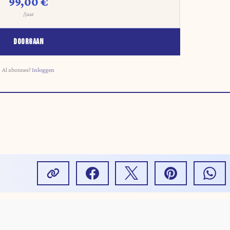
99,00 €
/jaar
DOORGAAN
Al abonnee?
Inloggen