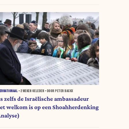
ERNATIONAAL
•
2 WEKEN
GELEDEN • DOOR PETER BACKX
ls zelfs de Israëlische ambassadeur
iet welkom is op een Shoahherdenking
Analyse)