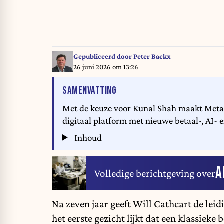
Gepubliceerd door
Peter Backx
26 juni 2026 om 13:26
VAN HET ARTIKEL
SAMENVATTING
Met de keuze voor Kunal Shah maakt Meta 
digitaal platform met nieuwe betaal-, AI- 
Inhoud
A
Volledige berichtgeving over
Na zeven jaar geeft Will Cathcart de le
het eerste gezicht lijkt dat een klassie