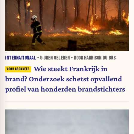
INTERNATIONAAL
•
5 UREN
GELEDEN • DOOR HARRISON DU BUS
Wie steekt Frankrijk in
brand? Onderzoek schetst opvallend
profiel van honderden brandstichters