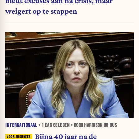
biedt excuses aan na crisis, maar
weigert op te stappen
INTERNATIONAAL
•
1 DAG
GELEDEN • DOOR HARRISON DU BUS
Bijna 40 jaar na de