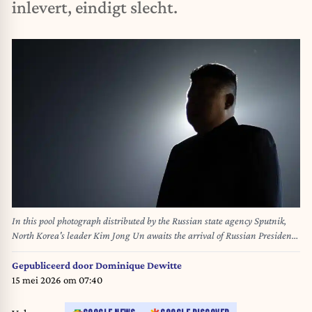
inlevert, eindigt slecht.
In this pool photograph distributed by the Russian state agency Sputnik,
North Korea's leader Kim Jong Un awaits the arrival of Russian President
Vladimir Putin during a welcome ceremony at Pyongyang Airport, early on
June 19, 2024. Russian President Vladimir Putin landed in North Korea
Gepubliceerd door
Dominique Dewitte
early on June 19, the Kremlin said, kicking off a visit set to boost defence
15 mei 2026 om 07:40
ties between the two nuclear-armed countries as Moscow pursues its war in
Ukraine. Gavriil GRIGOROV / POOL / AFP