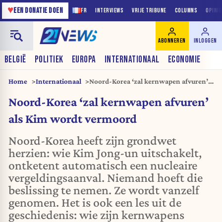
♥
EEN DONATIE DOEN
FR
INTERVIEWS
VRIJE TRIBUNE
COLUMNS
OPINI
ABONNEREN
INLOGGEN
BELGIË
POLITIEK
EUROPA
INTERNATIONAAL
ECONOMIE
Home
Internationaal
Noord-Korea ‘zal kernwapen afvuren’
als Kim wordt vermoord
Noord-Korea ‘zal kernwapen afvuren’
als Kim wordt vermoord
Noord-Korea heeft zijn grondwet
herzien: wie Kim Jong-un uitschakelt,
ontketent automatisch een nucleaire
vergeldingsaanval. Niemand hoeft die
beslissing te nemen. Ze wordt vanzelf
genomen. Het is ook een les uit de
geschiedenis: wie zijn kernwapens