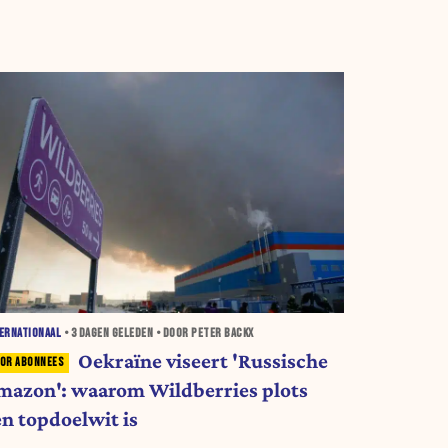
ERNATIONAAL
•
3 DAGEN
GELEDEN • DOOR PETER BACKX
Oekraïne viseert 'Russische
mazon': waarom Wildberries plots
en topdoelwit is