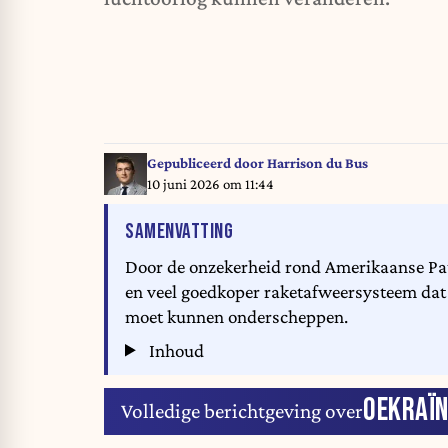
Gepubliceerd door
Harrison du Bus
10 juni 2026 om 11:44
VAN HET ARTIKEL
SAMENVATTING
Door de onzekerheid rond Amerikaanse Pat
en veel goedkoper raketafweersysteem dat o
moet kunnen onderscheppen.
Inhoud
OEKRAÏN
Volledige berichtgeving over