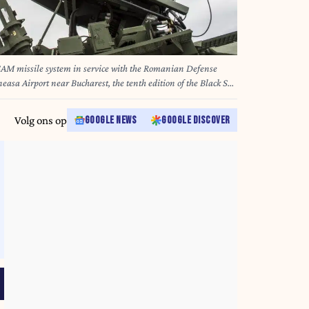
AM missile system in service with the Romanian Defense
neasa Airport near Bucharest, the tenth edition of the Black Sea
 took place from May 13 to 15, 2026. This year, the exhibition
V), aerial (UAV - FPV), and maritime (USV) drones for
Volg ons op
GOOGLE NEWS
GOOGLE DISCOVER
dical evacuation missions. Alongside the Romanian drone
rean companies Hanwha Group - whose K9A1 Thunder self-
itor to the French CAESAR system -, LIG Defense & Aerospace,
ny’s Rheinmetall, France’s Airbus, the American’s company
an’s Elbit Systems, Turkish’s Baykar, Otokar and Turkish
racted particular
pa.11652/Credit:Jean-Christian Tirat/SIPA/2605161020