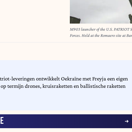
M903 launcher of the U.S. PATRIOT S
Forces. Held at the Romaero site at Ba
Defense & Aerospace Exhibition (BSDA)
placed a strong emphasis on land (UG
surveillance, attack, defense, and me
specialist Autonomous, the South Ko
propelled howitzer is a direct compet
and Hyundai Rotem, as well as Germa
riot-leveringen ontwikkelt Oekraïne met Freyja een eigen
Lockheed Martin and Raytheon, Israeli
Aerospace, and Ukrainian’s Skyfall att
p termijn drones, kruisraketten en ballistische raketten
attention.//TIRATJEANCHRISTIAN_si
E