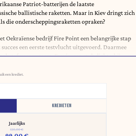
ikaanse Patriot-batterijen de laatste
ische ballistische raketten. Maar in Kiev dringt zich
 als die onderscheppingsraketten opraken?
et Oekraïense bedrijf Fire Point een belangrijke stap
t succes een eerste testvlucht uitgevoerd. Daarmee
aketafweersysteem, Freyja, een stuk dichterbij.
uik een krediet.
KREDIETEN
Jaarlijks
120,00 €
99,00 €