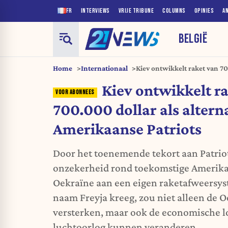
FR
INTERVIEWS
VRIJE TRIBUNE
COLUMNS
OPINIES
A
BELGIË
Home
Internationaal
Kiev ontwikkelt raket van 70
Amerikaanse Patriots
Kiev ontwikkelt r
700.000 dollar als altern
Amerikaanse Patriots
Door het toenemende tekort aan Patrio
onzekerheid rond toekomstige Amerika
Oekraïne aan een eigen raketafweersyst
naam Freyja kreeg, zou niet alleen de 
versterken, maar ook de economische l
luchtoorlog kunnen veranderen.