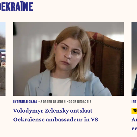
OEKRAÏNE
INTERNATIONAAL
•
2 DAGEN
GELEDEN • DOOR REDACTIE
INT
Volodymyr Zelensky ontslaat
Oekraïense ambassadeur in VS
A
e