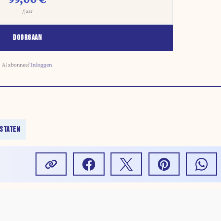
/jaar
DOORGAAN
Al abonnee?
Inloggen
 STATEN