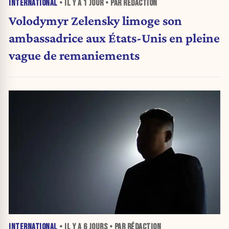
INTERNATIONAL
• IL Y A
1 JOUR
• PAR RÉDACTION
Volodymyr Zelensky limoge son
ambassadrice aux États-Unis en pleine
vague de remaniements
INTERNATIONAL
• IL Y A
6 JOURS
• PAR RÉDACTION