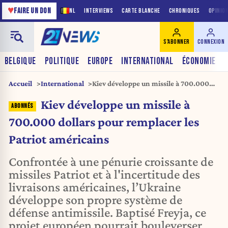
♥
FAIRE UN DON
NL
INTERVIEWS
CARTE BLANCHE
CHRONIQUES
OPINIO
S'ABONNER
CONNEXION
BELGIQUE
POLITIQUE
EUROPE
INTERNATIONAL
ÉCONOMIE
Accueil
International
Kiev développe un missile à 700.000
dollars pour remplacer les Patriot
Kiev développe un missile à
américains
700.000 dollars pour remplacer les
Patriot américains
Confrontée à une pénurie croissante de
missiles Patriot et à l'incertitude des
livraisons américaines, l’Ukraine
développe son propre système de
défense antimissile. Baptisé Freyja, ce
projet européen pourrait bouleverser