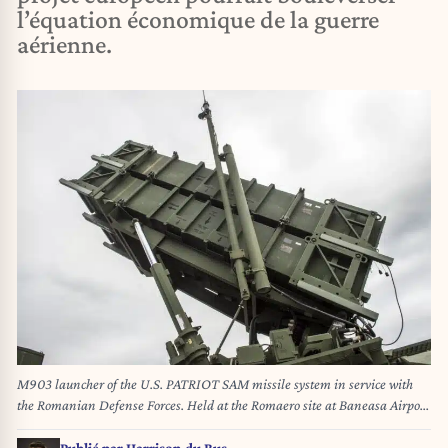
l’équation économique de la guerre
aérienne.
M903 launcher of the U.S. PATRIOT SAM missile system in service with
the Romanian Defense Forces. Held at the Romaero site at Baneasa Airport
near Bucharest, the tenth edition of the Black Sea Defense & Aerospace
Exhibition (BSDA) took place from May 13 to 15, 2026. This year, the