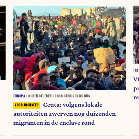
INT
V
p
m
EUROPA
•
3 UREN
GELEDEN • DOOR HARRISON DU BUS
Ceuta: volgens lokale
autoriteiten zwerven nog duizenden
migranten in de enclave rond