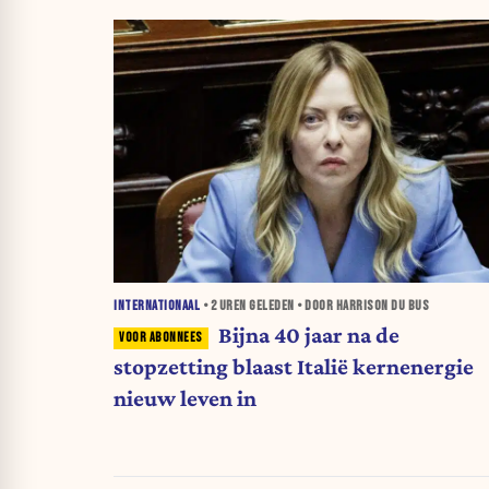
INTERNATIONAAL
•
2 UREN
GELEDEN • DOOR HARRISON DU BUS
Bijna 40 jaar na de
stopzetting blaast Italië kernenergie
nieuw leven in