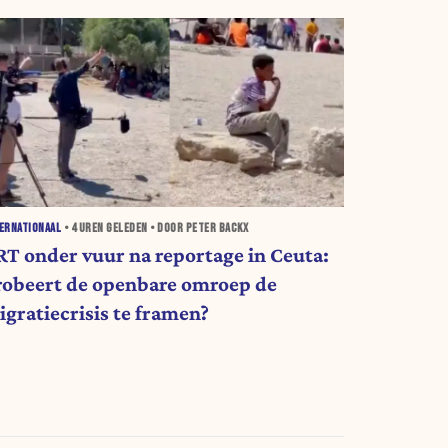
ERNATIONAAL
•
4 UREN
GELEDEN • DOOR PETER BACKX
RT onder vuur na reportage in Ceuta:
robeert de openbare omroep de
igratiecrisis te framen?