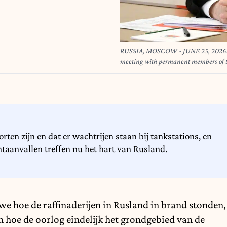
RUSSIA, MOSCOW - JUNE 25, 2026: Vla
meeting with permanent members of the Secu
© Pavel Byrkin/TASS via ZUMA Press
rten zijn en dat er wachtrijen staan bij tankstations, en
htaanvallen treffen nu het hart van Rusland.
e hoe de raffinaderijen in
Rusland
in brand stonden,
 hoe de oorlog eindelijk het grondgebied van de