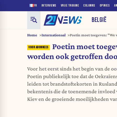
FR
INTERVIEWS
VRIJE TRIBUNE
COLUMNS
OPINIES
A
BELGIË
Home
Internationaal
Poetin moet toegeven: "We 
oorlog"
Poetin moet toeg
worden ook getroffen doo
Voor het eerst sinds het begin van de oo
Poetin publiekelijk toe dat de Oekraïe
leiden tot brandstoftekorten in Rusla
bekentenis die de toenemende invloed v
Kiev en de groeiende moeilijkheden van 