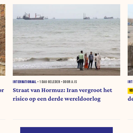
INTERNATIONAAL
•
1 DAG
GELEDEN • DOOR A JS
INT
or
Straat van Hormuz: Iran vergroot het
risico op een derde wereldoorlog
d