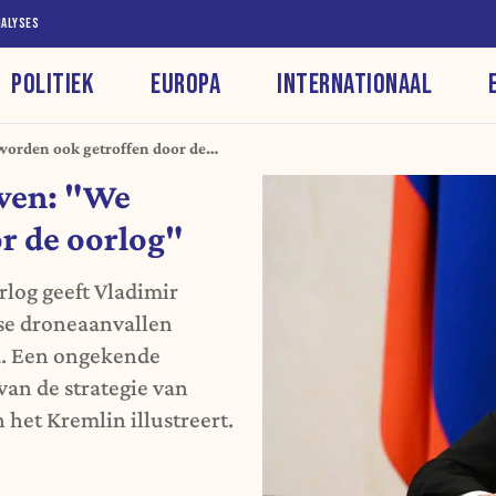
NALYSES
POLITIEK
EUROPA
INTERNATIONAAL
worden ook getroffen door de
even: "We
r de oorlog"
rlog geeft Vladimir
nse droneaanvallen
nd. Een ongekende
an de strategie van
het Kremlin illustreert.