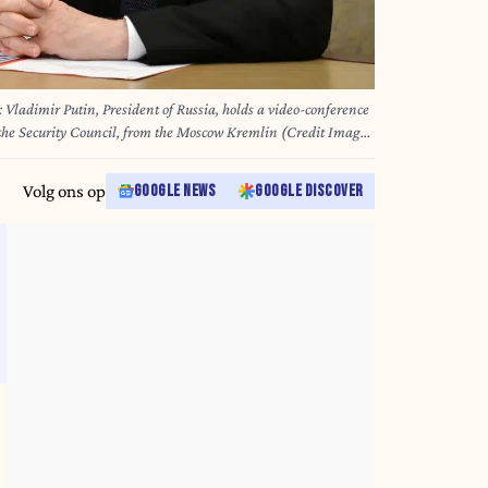
dimir Putin, President of Russia, holds a video-conference
rity Council, from the Moscow Kremlin (Credit Image:
)
Volg ons op
GOOGLE NEWS
GOOGLE DISCOVER