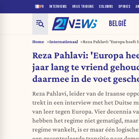
FR
INTERVIEWS
VRIJE TRIBUNE
COLUMNS
OPINIES
A
BELGIË
Home
Internationaal
Reza Pahlavi: 'Europa heeft I
gehouden en zich daarmee in
Reza Pahlavi: 'Europa hee
jaar lang te vriend gehou
daarmee in de voet gesch
Reza Pahlavi, leider van de Iraanse oppo
trekt in een interview met het Duitse
van leer tegen Europa. Vier decennia 
hebben het regime niet gematigd, maar
regime wankelt, is er maar één logisch
een gecontroleerde transitie naar demo