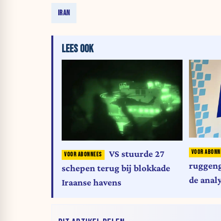
IRAN
LEES OOK
VS stuurde 27
ruggeng
schepen terug bij blokkade
de anal
Iraanse havens