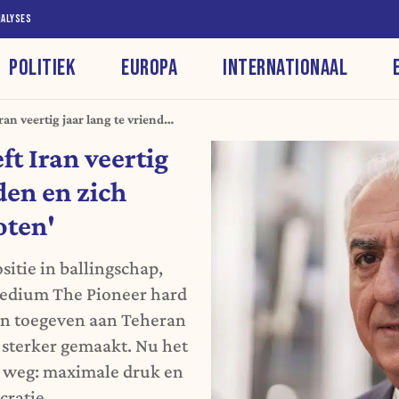
NALYSES
POLITIEK
EUROPA
INTERNATIONAAL
ran veertig jaar lang te vriend
 de voet geschoten'
ft Iran veertig
den en zich
oten'
sitie in ballingschap,
 medium The Pioneer hard
van toegeven aan Teheran
 sterker gemaakt. Nu het
e weg: maximale druk en
cratie.