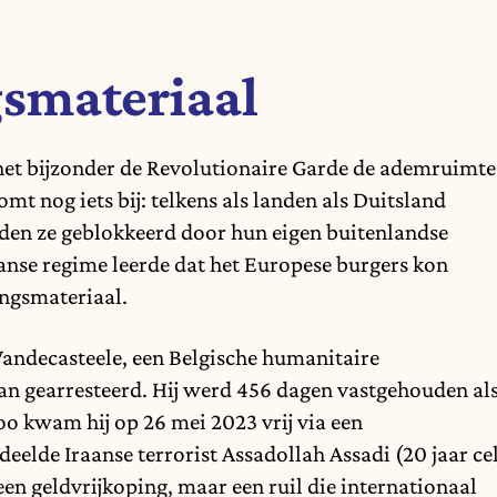
smateriaal
 het bijzonder de Revolutionaire Garde de ademruimte
omt nog iets bij: telkens als landen als Duitsland
en ze geblokkeerd door hun eigen buitenlandse
raanse regime leerde dat het Europese burgers kon
ngsmateriaal.
Vandecasteele, een Belgische humanitaire
ran gearresteerd. Hij werd 456 dagen vastgehouden al
oo kwam hij op 26 mei 2023 vrij via een
eelde Iraanse terrorist Assadollah Assadi (20 jaar ce
een geldvrijkoping, maar een ruil die internationaal