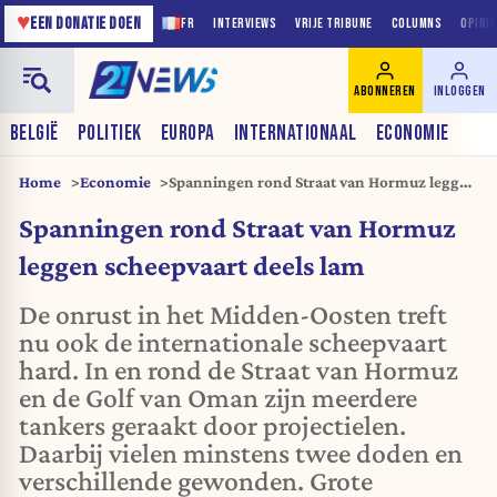
♥
EEN DONATIE DOEN
FR
INTERVIEWS
VRIJE TRIBUNE
COLUMNS
OPINI
ABONNEREN
INLOGGEN
BELGIË
POLITIEK
EUROPA
INTERNATIONAAL
ECONOMIE
Home
Economie
Spanningen rond Straat van Hormuz leggen
scheepvaart deels lam
Spanningen rond Straat van Hormuz
leggen scheepvaart deels lam
De onrust in het Midden-Oosten treft
nu ook de internationale scheepvaart
hard. In en rond de Straat van Hormuz
en de Golf van Oman zijn meerdere
tankers geraakt door projectielen.
Daarbij vielen minstens twee doden en
verschillende gewonden. Grote