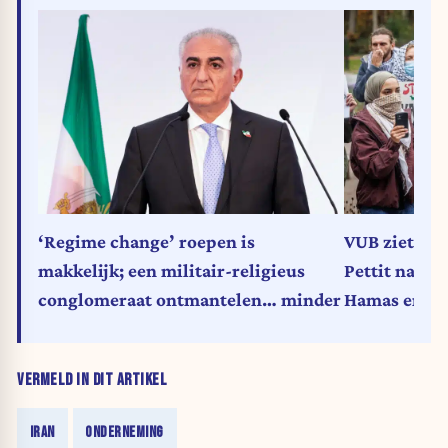
‘Regime change’ roepen is
VUB ziet af 
makkelijk; een militair-religieus
Pettit na ni
conglomeraat ontmantelen… minder
Hamas en Ir
VERMELD IN DIT ARTIKEL
IRAN
ONDERNEMING