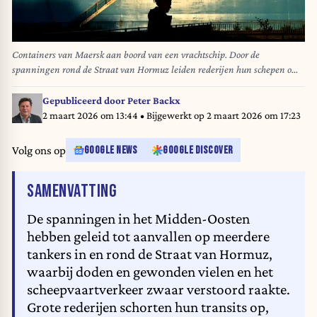
Containers van Maersk aan boord van een vrachtschip. Door de
spanningen rond de Straat van Hormuz leiden rederijen hun schepen om
of schorten ze transits tijdelijk op. SERGEI GAPON / AFP
Gepubliceerd door
Peter Backx
2 maart 2026 om 13:44
• Bijgewerkt op
2 maart 2026 om 17:23
Volg ons op
GOOGLE NEWS
GOOGLE DISCOVER
VAN HET ARTIKEL
SAMENVATTING
De spanningen in het Midden-Oosten
hebben geleid tot aanvallen op meerdere
tankers in en rond de Straat van Hormuz,
waarbij doden en gewonden vielen en het
scheepvaartverkeer zwaar verstoord raakte.
Grote rederijen schorten hun transits op,