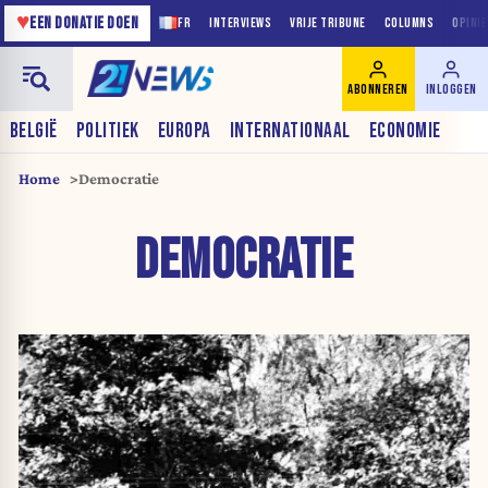
♥
EEN DONATIE DOEN
FR
INTERVIEWS
VRIJE TRIBUNE
COLUMNS
OPINI
ABONNEREN
INLOGGEN
BELGIË
POLITIEK
EUROPA
INTERNATIONAAL
ECONOMIE
Home
Democratie
DEMOCRATIE