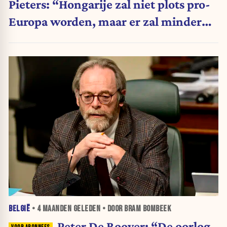
Pieters: “Hongarije zal niet plots pro-
Europa worden, maar er zal minder
tegengewerkt worden”
BELGIË
•
4 MAANDEN
GELEDEN • DOOR BRAM BOMBEEK
Peter De Roover: “De oorlog