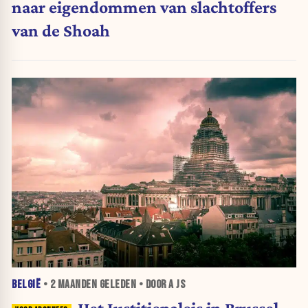
naar eigendommen van slachtoffers
van de Shoah
BELGIË
•
2 MAANDEN
GELEDEN • DOOR A JS