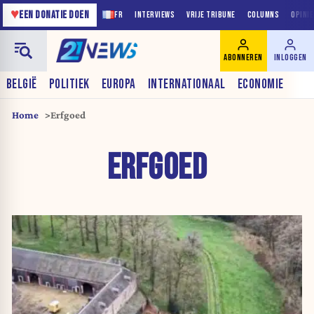
♥
EEN DONATIE DOEN
FR
INTERVIEWS
VRIJE TRIBUNE
COLUMNS
OPINI
ABONNEREN
INLOGGEN
BELGIË
POLITIEK
EUROPA
INTERNATIONAAL
ECONOMIE
Home
Erfgoed
ERFGOED