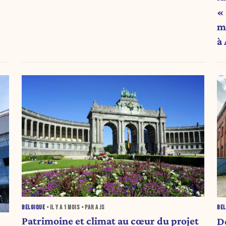
« 
m
à
BELGIQUE
• IL Y A
1 MOIS
• PAR A JS
BEL
Patrimoine et climat au cœur du projet
D