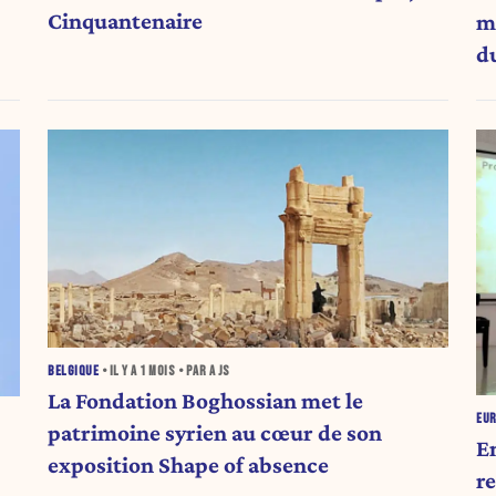
Cinquantenaire
m
d
BELGIQUE
• IL Y A
1 MOIS
• PAR A JS
La Fondation Boghossian met le
EU
patrimoine syrien au cœur de son
E
exposition Shape of absence
re