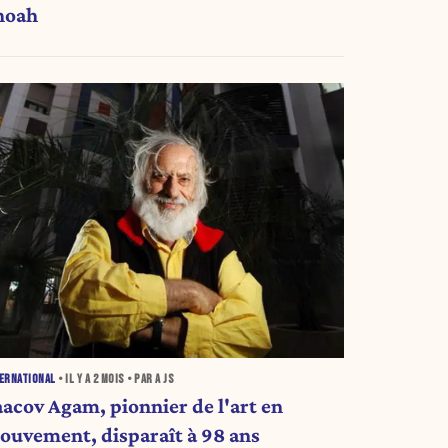
hoah
ERNATIONAL
• IL Y A
2 MOIS
• PAR A JS
aacov Agam, pionnier de l'art en
ouvement, disparaît à 98 ans