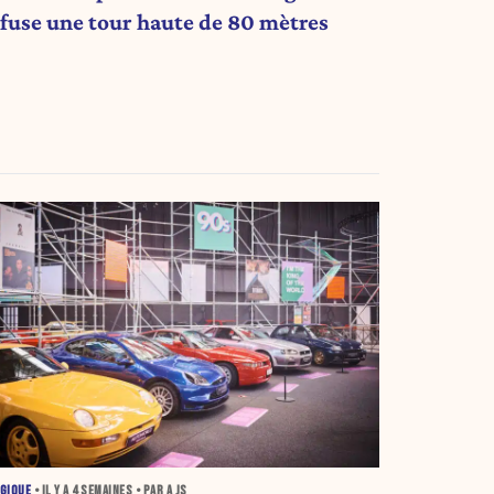
efuse une tour haute de 80 mètres
GIQUE
• IL Y A
4 SEMAINES
• PAR A JS