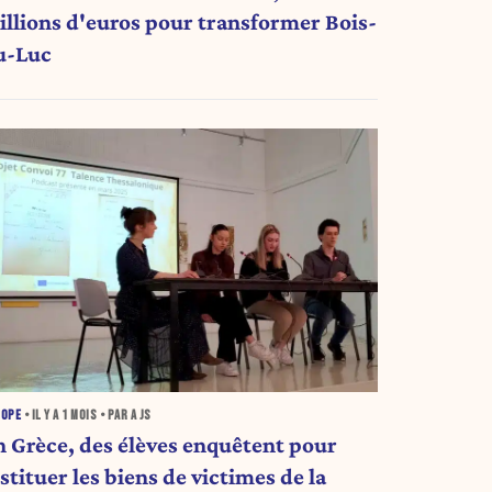
illions d'euros pour transformer Bois-
u-Luc
ROPE
• IL Y A
1 MOIS
• PAR A JS
n Grèce, des élèves enquêtent pour
stituer les biens de victimes de la