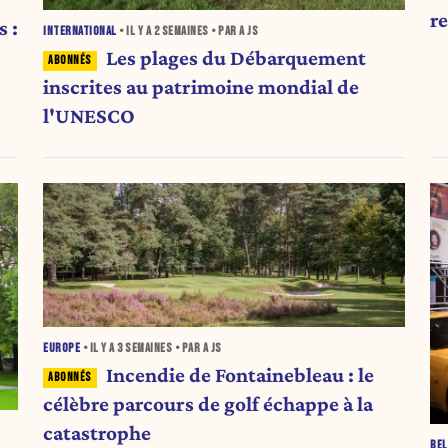
r
 :
INTERNATIONAL
• IL Y A
2 SEMAINES
• PAR A JS
Les plages du Débarquement
inscrites au patrimoine mondial de
l'UNESCO
EUROPE
• IL Y A
3 SEMAINES
• PAR A JS
Incendie de Fontainebleau : le
célèbre parcours de golf échappe à la
catastrophe
BEL