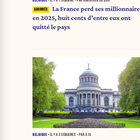
BELGIQUE
• IL Y A
1 SEMAINE
• PAR HARRISON DU BUS
La France perd ses millionnaires
en 2025, huit cents d'entre eux ont
quitté le pays
BELGIQUE
• IL Y A
3 SEMAINES
• PAR A JS