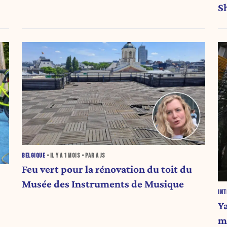
S
BELGIQUE
• IL Y A
1 MOIS
• PAR A JS
Feu vert pour la rénovation du toit du
Musée des Instruments de Musique
INT
Y
m