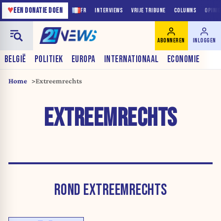
♥
EEN DONATIE DOEN
FR
INTERVIEWS
VRIJE TRIBUNE
COLUMNS
OPINI
ABONNEREN
INLOGGEN
BELGIË
POLITIEK
EUROPA
INTERNATIONAAL
ECONOMIE
Home
Extreemrechts
EXTREEMRECHTS
ROND EXTREEMRECHTS