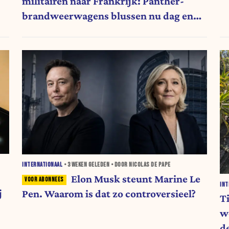
militairen naar Frankrijk: Panther-
brandweerwagens blussen nu dag en
nacht
INTERNATIONAAL
•
3 WEKEN
GELEDEN • DOOR NICOLAS DE PAPE
Elon Musk steunt Marine Le
INT
j
Pen. Waarom is dat zo controversieel?
Ti
w
d