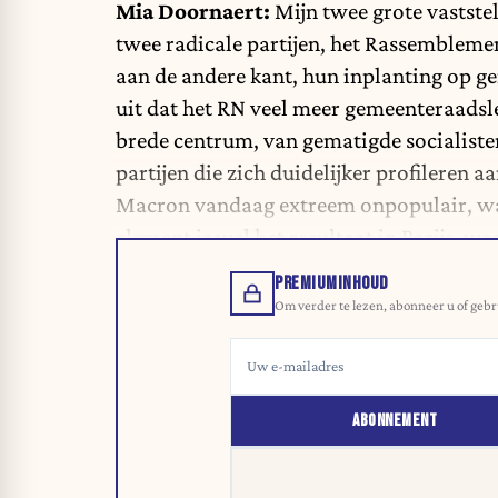
Mia Doornaert:
Mijn twee grote vaststel
twee radicale partijen, het Rassembleme
aan de andere kant, hun inplanting op ge
uit dat het RN veel meer gemeenteraadsle
brede centrum, van gematigde socialisten
partijen die zich duidelijker profileren a
Macron vandaag extreem onpopulair, wat 
element is wel het resultaat in Parijs, wa
PREMIUMINHOUD
Om verder te lezen, abonneer u of gebr
ABONNEMENT