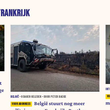
FRANKRIJK
t
ge
INT
BELGIË
•
6 DAGEN
GELEDEN • DOOR PETER BACKX
m
België stuurt nog meer