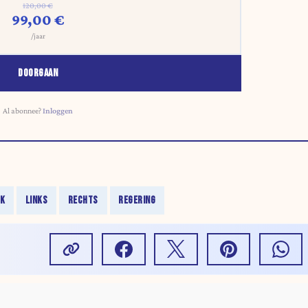
120,00 €
99,00 €
/jaar
DOORGAAN
Al abonnee?
Inloggen
JK
LINKS
RECHTS
REGERING