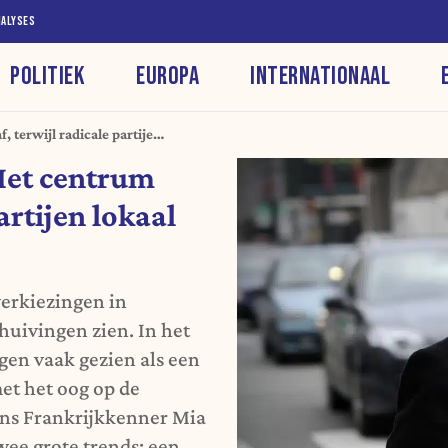
NALYSES
POLITIEK
EUROPA
INTERNATIONAAL
, terwijl radicale partijen
Het centrum
partijen lokaal
erkiezingen in
chuivingen zien. In het
gen vaak gezien als een
et het oog op de
ens Frankrijkkenner Mia
wee grote trends: een