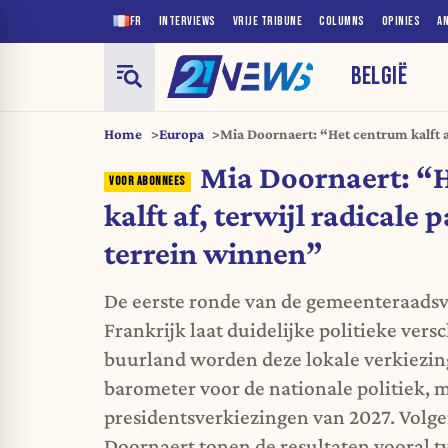
FR
INTERVIEWS
VRIJE TRIBUNE
COLUMNS
OPINIES
A
BELGIË
Home
Europa
Mia Doornaert: “Het centrum kalft af
lokaal terrein winnen”
Mia Doornaert: “
kalft af, terwijl radicale 
terrein winnen”
De eerste ronde van de gemeenteraadsv
Frankrijk laat duidelijke politieke vers
buurland worden deze lokale verkiezin
barometer voor de nationale politiek, m
presidentsverkiezingen van 2027. Volg
Doornaert tonen de resultaten vooral t