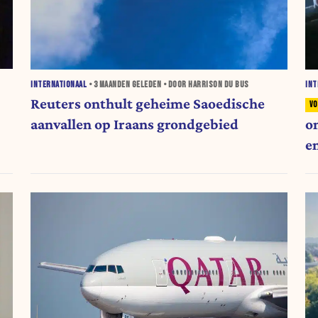
INTERNATIONAAL
•
3 MAANDEN
GELEDEN • DOOR HARRISON DU BUS
INT
Reuters onthult geheime Saoedische
aanvallen op Iraans grondgebied
o
e
H