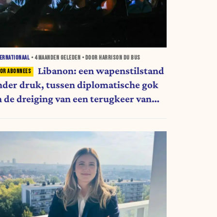
ERNATIONAAL
•
4 MAANDEN
GELEDEN • DOOR HARRISON DU BUS
Libanon: een wapenstilstand
nder druk, tussen diplomatische gok
n de dreiging van een terugkeer van
ezbollah