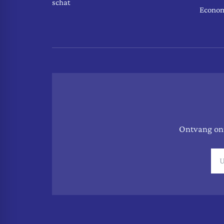
schat
Econo
Ontvang onz