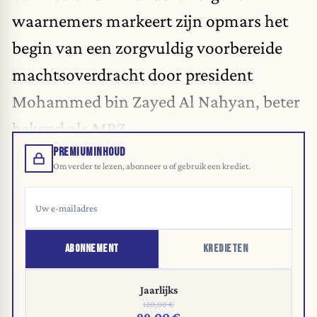
waarnemers markeert zijn opmars het
begin van een zorgvuldig voorbereide
machtsoverdracht door president
Mohammed bin Zayed Al Nahyan, beter
bekend als MBZ.
PREMIUMINHOUD
Om verder te lezen, abonneer u of gebruik een krediet.
ABONNEMENT
KREDIETEN
Jaarlijks
120,00 €
99,00 €