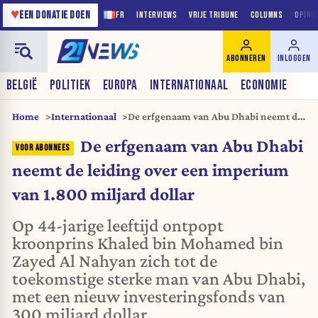
♥
EEN DONATIE DOEN
FR
INTERVIEWS
VRIJE TRIBUNE
COLUMNS
OPINI
ABONNEREN
INLOGGEN
BELGIË
POLITIEK
EUROPA
INTERNATIONAAL
ECONOMIE
Home
Internationaal
De erfgenaam van Abu Dhabi neemt de
leiding over een imperium van 1.800
De erfgenaam van Abu Dhabi
miljard dollar
neemt de leiding over een imperium
van 1.800 miljard dollar
Op 44-jarige leeftijd ontpopt
kroonprins Khaled bin Mohamed bin
Zayed Al Nahyan zich tot de
toekomstige sterke man van Abu Dhabi,
met een nieuw investeringsfonds van
300 miljard dollar.