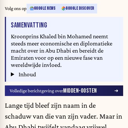
Volg ons op
GOOGLE NEWS
GOOGLE DISCOVER
VAN HET ARTIKEL
SAMENVATTING
Kroonprins Khaled bin Mohamed neemt
steeds meer economische en diplomatieke
macht over in Abu Dhabi en bereidt de
Emiraten voor op een nieuwe fase van
wereldwijde invloed.
Inhoud
MIDDEN-OOSTEN
Volledige berichtgeving over
Lange tijd bleef zijn naam in de
schaduw van die van zijn vader. Maar in
Abu Dhabi twijfelt vandaag vrijwel