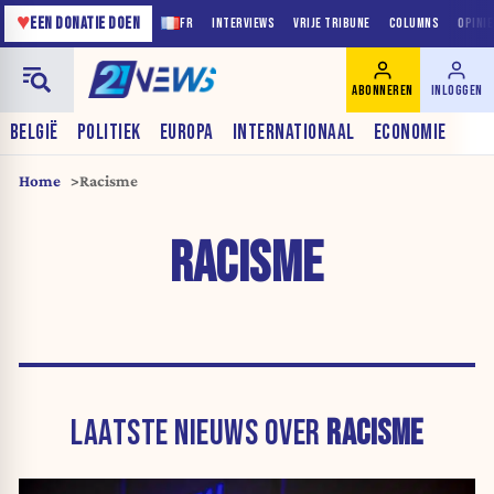
♥
EEN DONATIE DOEN
FR
INTERVIEWS
VRIJE TRIBUNE
COLUMNS
OPINI
ABONNEREN
INLOGGEN
BELGIË
POLITIEK
EUROPA
INTERNATIONAAL
ECONOMIE
Home
Racisme
RACISME
LAATSTE NIEUWS OVER
RACISME