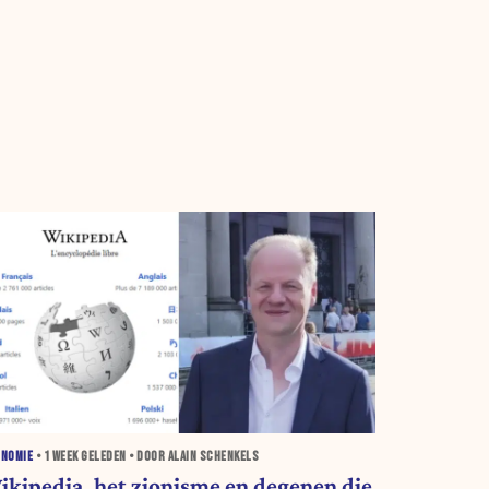
ONOMIE
•
1 WEEK
GELEDEN • DOOR ALAIN SCHENKELS
ikipedia, het zionisme en degenen die