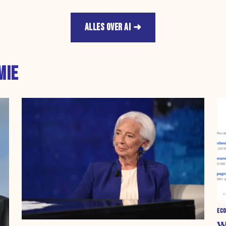
ALLES OVER AI
MIE
EC
W