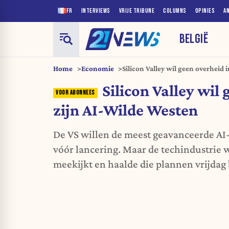
FR
INTERVIEWS
VRIJE TRIBUNE
COLUMNS
OPINIES
A
BELGIË
Home
Economie
Silicon Valley wil geen overheid 
Silicon Valley wil 
zijn AI-Wilde Westen
De VS willen de meest geavanceerde A
vóór lancering. Maar de techindustrie w
meekijkt en haalde die plannen vrijdag b