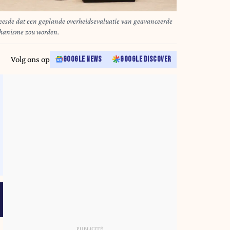
eesde dat een geplande overheidsevaluatie van geavanceerde
chanisme zou worden.
Volg ons op
GOOGLE NEWS
GOOGLE DISCOVER