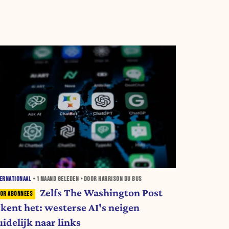
ERNATIONAAL
•
1 MAAND
GELEDEN • DOOR HARRISON DU BUS
Zelfs The Washington Post
rkent het: westerse AI's neigen
idelijk naar links