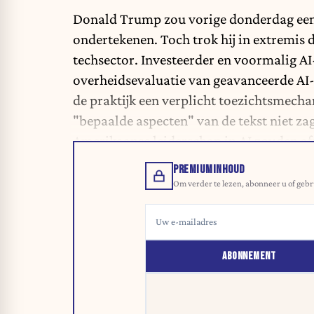
Donald Trump zou vorige donderdag een ni
ondertekenen.
Toch trok hij in extremis
techsector. Investeerder en voormalig A
overheidsevaluatie van geavanceerde AI-m
de praktijk een verplicht toezichtsmecha
"bepaalde aspecten" van de tekst niet zag
Amerikaanse leiderschap in AI zouden 
PREMIUMINHOUD
Om verder te lezen, abonneer u of gebr
ABONNEMENT