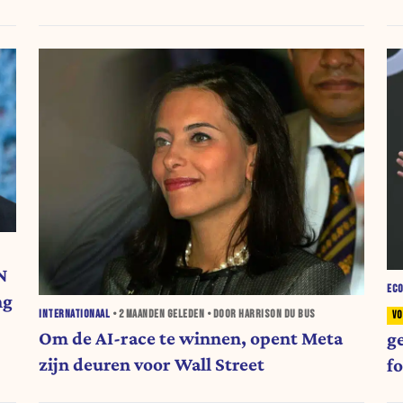
N
EC
ng
INTERNATIONAAL
•
2 MAANDEN
GELEDEN • DOOR HARRISON DU BUS
Om de AI-race te winnen, opent Meta
g
zijn deuren voor Wall Street
f