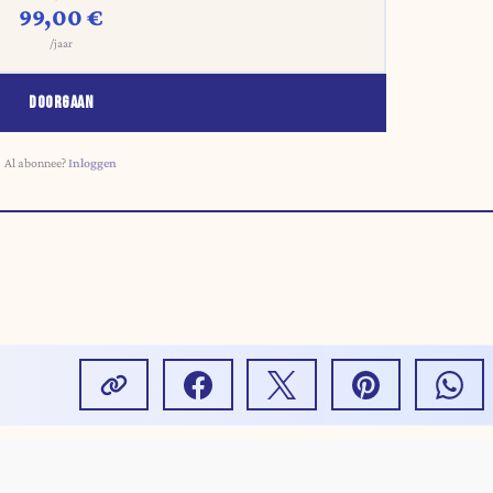
99,00 €
/jaar
DOORGAAN
Al abonnee?
Inloggen