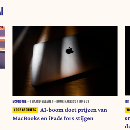
I
INT
ECONOMIE
•
1 MAAND
GELEDEN • DOOR HARRISON DU BUS
AI-boom doet prijzen van
e
MacBooks en iPads fors stijgen
du