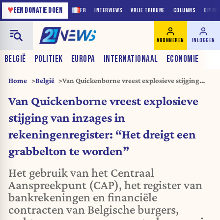
♥
EEN DONATIE DOEN
FR
INTERVIEWS
VRIJE TRIBUNE
COLUMNS
OPINI
ABONNEREN
INLOGGEN
BELGIË
POLITIEK
EUROPA
INTERNATIONAAL
ECONOMIE
Home
België
Van Quickenborne vreest explosieve stijging
van inzages in rekeningenregister: “Het dreigt
Van Quickenborne vreest explosieve
een grabbelton te worden”
stijging van inzages in
rekeningenregister: “Het dreigt een
grabbelton te worden”
Het gebruik van het Centraal
Aanspreekpunt (CAP), het register van
bankrekeningen en financiële
contracten van Belgische burgers,