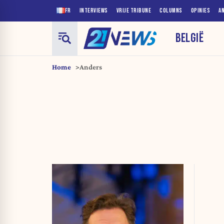
FR
INTERVIEWS
VRIJE TRIBUNE
COLUMNS
OPINIES
A
BELGIË
Home
Anders