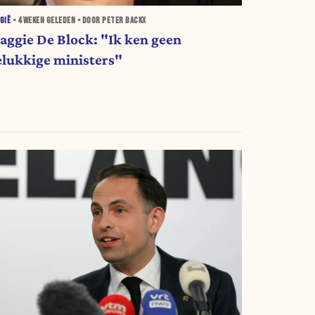
GIË
•
4 WEKEN
GELEDEN • DOOR PETER BACKX
aggie De Block: "Ik ken geen
elukkige ministers"