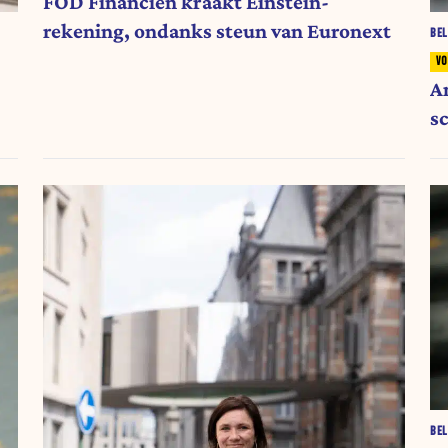
FOD Financiën kraakt Einstein-
rekening, ondanks steun van Euronext
BEL
A
s
Q
BEL