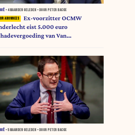
GIË
•
4 MAANDEN
GELEDEN • DOOR PETER BACKX
Ex-voorzitter OCMW
nderlecht eist 5.000 euro
chadevergoeding van Van
uickenborne
GIË
•
5 MAANDEN
GELEDEN • DOOR PETER BACKX