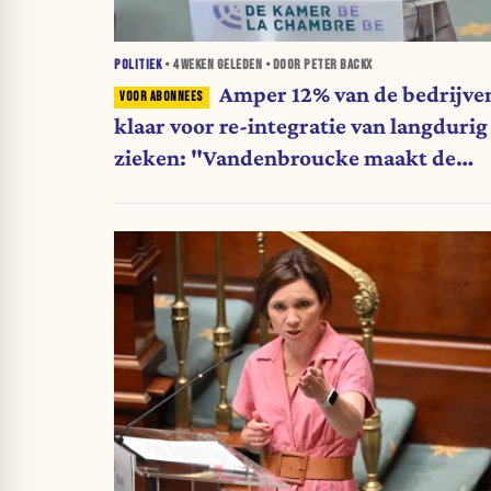
POLITIEK
•
4 WEKEN
GELEDEN • DOOR PETER BACKX
Amper 12% van de bedrijve
klaar voor re-integratie van langdurig
zieken: "Vandenbroucke maakt de
regels veel te complex"