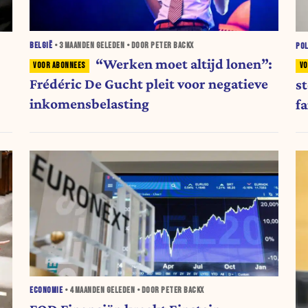
BELGIË
•
3 MAANDEN
GELEDEN • DOOR PETER BACKX
POL
“Werken moet altijd lonen”:
Frédéric De Gucht pleit voor negatieve
s
inkomensbelasting
f
i
ECONOMIE
•
4 MAANDEN
GELEDEN • DOOR PETER BACKX