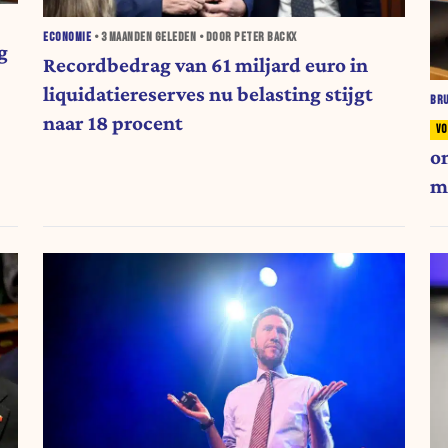
ECONOMIE
•
3 MAANDEN
GELEDEN • DOOR PETER BACKX
g
Recordbedrag van 61 miljard euro in
liquidatiereserves nu belasting stijgt
BR
naar 18 procent
o
m