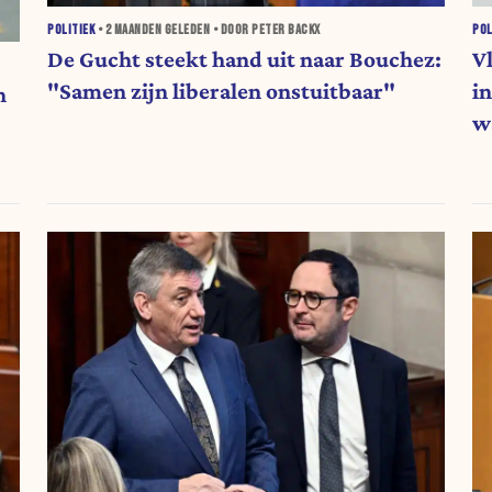
POLITIEK
•
2 MAANDEN
GELEDEN • DOOR PETER BACKX
POL
De Gucht steekt hand uit naar Bouchez:
V
"Samen zijn liberalen onstuitbaar"
i
n
w