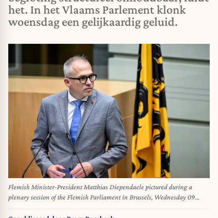
het. In het Vlaams Parlement klonk
woensdag een gelijkaardig geluid.
Flemish Minister-President Matthias Diependaele pictured during a
plenary session of the Flemish Parliament in Brussels, Wednesday 09
October 2024. BELGA PHOTO DIRK WAEM