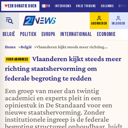
♥
EEN DONATIE DOEN
FR
INTERVIEWS
VRIJE TRIBUNE
COLUMNS
OPINI
ABONNEREN
INLOGGEN
BELGIË
POLITIEK
EUROPA
INTERNATIONAAL
ECONOMIE
Home
België
Vlaanderen kijkt steeds meer richting
staatshervorming om federale begroting te
Vlaanderen kijkt steeds meer
redden
richting staatshervorming om
federale begroting te redden
Een groep van meer dan twintig
academici en experts pleit in een
opiniestuk in De Standaard voor een
nieuwe staatshervorming. Zonder
institutionele ingreep is de federale
begroting structureel onhoudbaar, luidt