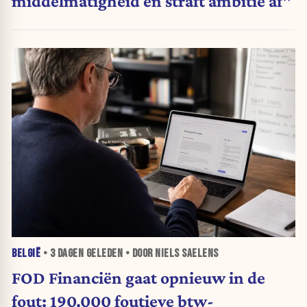
middelmatigheid en straft ambitie af"
BELGIË
•
3 DAGEN
GELEDEN • DOOR NIELS SAELENS
FOD Financiën gaat opnieuw in de
fout: 190.000 foutieve btw-