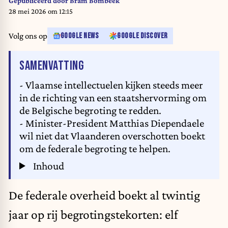
Gepubliceerd door
Bram Bombeek
28 mei 2026 om 12:15
Volg ons op
GOOGLE NEWS
GOOGLE DISCOVER
VAN HET ARTIKEL
SAMENVATTING
- Vlaamse intellectuelen kijken steeds meer
in de richting van een staatshervorming om
de Belgische begroting te redden.
- Minister-President Matthias Diependaele
wil niet dat Vlaanderen overschotten boekt
om de federale begroting te helpen.
Inhoud
De federale overheid boekt al twintig
jaar op rij begrotingstekorten: elf