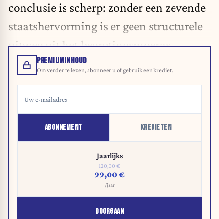
conclusie is scherp: zonder een zevende
staatshervorming is er geen structurele
uitweg uit het begrotingsmoeras.
PREMIUMINHOUD
Om verder te lezen, abonneer u of gebruik een krediet.
ABONNEMENT
KREDIETEN
Jaarlijks
120,00 €
99,00 €
/jaar
DOORGAAN