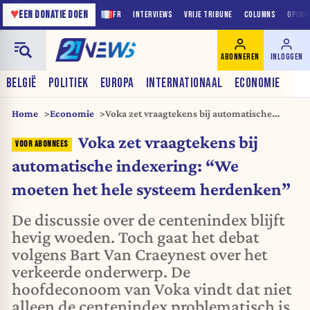
♥
EEN DONATIE DOEN
FR
INTERVIEWS
VRIJE TRIBUNE
COLUMNS
OPINI
ABONNEREN
INLOGGEN
BELGIË
POLITIEK
EUROPA
INTERNATIONAAL
ECONOMIE
Home
Economie
Voka zet vraagtekens bij automatische
indexering: “We moeten het hele systeem
Voka zet vraagtekens bij
herdenken”
automatische indexering: “We
moeten het hele systeem herdenken”
De discussie over de centenindex blijft
hevig woeden. Toch gaat het debat
volgens Bart Van Craeynest over het
verkeerde onderwerp. De
hoofdeconoom van Voka vindt dat niet
alleen de centenindex problematisch is,