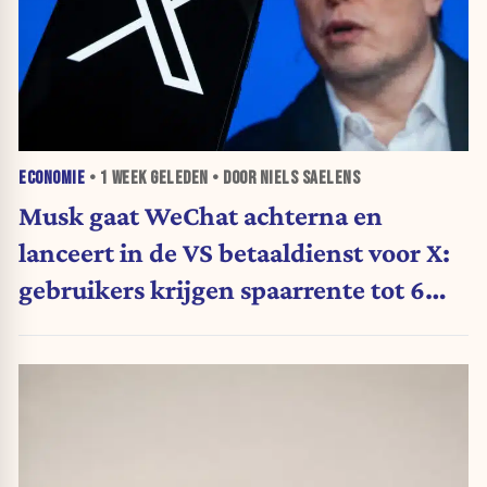
ECONOMIE
•
1 WEEK
GELEDEN • DOOR NIELS SAELENS
Musk gaat WeChat achterna en
lanceert in de VS betaaldienst voor X:
gebruikers krijgen spaarrente tot 6
procent