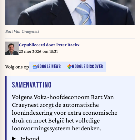
Bart Van Craeynest
Gepubliceerd door
Peter Backx
23 mei 2026 om 15:21
Volg ons op
GOOGLE NEWS
GOOGLE DISCOVER
VAN HET ARTIKEL
SAMENVATTING
Volgens Voka-hoofdeconoom Bart Van
Craeynest zorgt de automatische
loonindexering voor extra economische
druk en moet België het volledige
loonvormingssysteem herdenken.
Inhoud