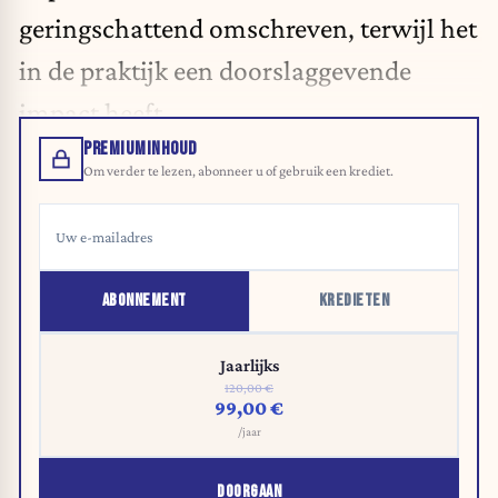
geringschattend omschreven, terwijl het
in de praktijk een doorslaggevende
impact heeft.
PREMIUMINHOUD
Om verder te lezen, abonneer u of gebruik een krediet.
ABONNEMENT
KREDIETEN
Jaarlijks
120,00 €
99,00 €
/jaar
DOORGAAN