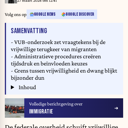
27 maart 2026 om 12:41
Volg ons op
GOOGLE NEWS
GOOGLE DISCOVER
VAN HET ARTIKEL
SAMENVATTING
- VUB-onderzoek zet vraagtekens bij de
vrijwillige terugkeer van migranten
- Administratieve procedures creëren
tijdsdruk en beïnvloeden keuzes
- Grens tussen vrijwilligheid en dwang blijkt
bijzonder dun
Inhoud
Volledige berichtgeving over
IMMIGRATIE
De federale overheid schuift vrijwillige