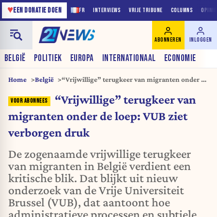
♥
EEN DONATIE DOEN
FR
INTERVIEWS
VRIJE TRIBUNE
COLUMNS
OPINI
ABONNEREN
INLOGGEN
BELGIË
POLITIEK
EUROPA
INTERNATIONAAL
ECONOMIE
Home
België
“Vrijwillige” terugkeer van migranten onder de
loep: VUB ziet verborgen druk
“Vrijwillige” terugkeer van
migranten onder de loep: VUB ziet
verborgen druk
De zogenaamde vrijwillige terugkeer
van migranten in België verdient een
kritische blik. Dat blijkt uit nieuw
onderzoek van de Vrije Universiteit
Brussel (VUB), dat aantoont hoe
administratieve processen en subtiele