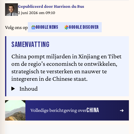
Gepubliceerd door
Harrison du Bus
2 juni 2026 om 09:10
Volg ons op
GOOGLE NEWS
GOOGLE DISCOVER
VAN HET ARTIKEL
SAMENVATTING
China pompt miljarden in Xinjiang en Tibet
om de regio’s economisch te ontwikkelen,
strategisch te versterken en nauwer te
integreren in de Chinese staat.
Inhoud
CHINA
Volledige berichtgeving over