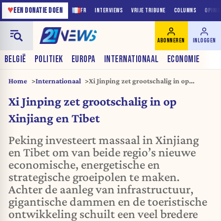
♥
EEN DONATIE DOEN
FR
INTERVIEWS
VRIJE TRIBUNE
COLUMNS
OPINI
ABONNEREN
INLOGGEN
BELGIË
POLITIEK
EUROPA
INTERNATIONAAL
ECONOMIE
Home
Internationaal
Xi Jinping zet grootschalig in op
Xinjiang en Tibet
Xi Jinping zet grootschalig in op
Xinjiang en Tibet
Peking investeert massaal in Xinjiang
en Tibet om van beide regio’s nieuwe
economische, energetische en
strategische groeipolen te maken.
Achter de aanleg van infrastructuur,
gigantische dammen en de toeristische
ontwikkeling schuilt een veel bredere