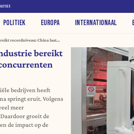
NALYSES
POLITIEK
EUROPA
INTERNATIONAAL
ereikt recordniveau: China laat
h
ndustrie bereikt
 concurrenten
iële bedrijven heeft
a springt eruit. Volgens
veel meer
Daardoor groeit de
 en de impact op de