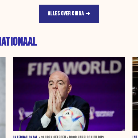
ALLES OVER CHINA
NATIONAAL
INTERNATIONAAL
•
18 UREN
GELEDEN • DOOR HARRISON DU BUS
INT