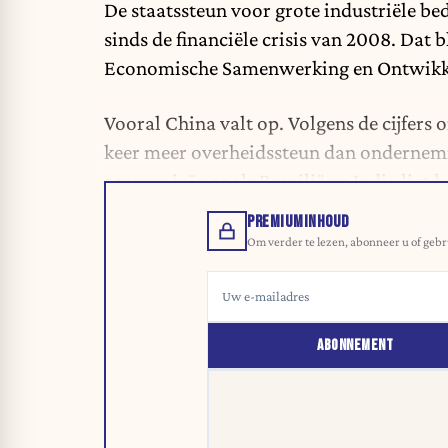
De staatssteun voor grote industriële be
sinds de financiële crisis van 2008. Dat 
Economische Samenwerking en Ontwikk
Vooral China valt op. Volgens de cijfers
keer meer overheidssteun dan ondernem
economieën zoals Brazilië en India ligt h
PREMIUMINHOUD
Om verder te lezen, abonneer u of gebr
ABONNEMENT