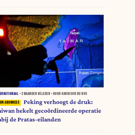
ERNATIONAAL
•
2 MAANDEN
GELEDEN • DOOR HARRISON DU BUS
Peking verhoogt de druk:
aiwan hekelt gecoördineerde operatie
abij de Pratas-eilanden