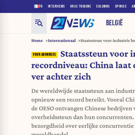
FR
INTERVIEWS
VRIJE TRIBUNE
COLUMNS
OPINIES
A
BELGIË
Home
Internationaal
Staatssteun voor industrie b
concurrenten ver achter zic
Staatssteun voor i
recordniveau: China laat
ver achter zich
De wereldwijde staatssteun aan industr
opnieuw een record bereikt. Vooral Chin
de OESO ontvangen Chinese bedrijven 
overheidssteun dan hun concurrenten. 
bezorgdheid over eerlijke concurrentie
wereldhandel.