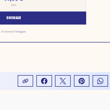
/jaar
DOORGAAN
Al abonnee?
Inloggen