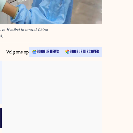
y in Huaibei in central China
A)
Volg ons op
GOOGLE NEWS
GOOGLE DISCOVER