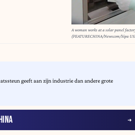
A woman works at a solar panel factor
(FEATURECHINA/Newscom/Sipa US
atssteun geeft aan zijn industrie dan andere grote
HINA