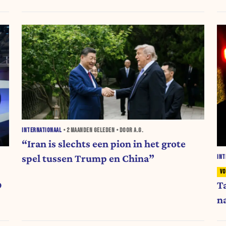
INTERNATIONAAL
•
2 MAANDEN
GELEDEN • DOOR A.G.
“Iran is slechts een pion in het grote
spel tussen Trump en China”
INT
D
T
n