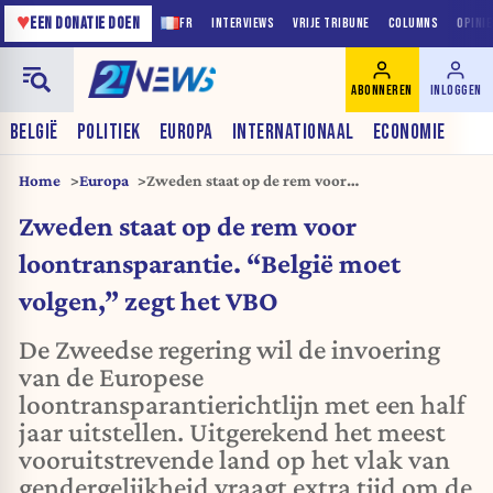
♥
EEN DONATIE DOEN
FR
INTERVIEWS
VRIJE TRIBUNE
COLUMNS
OPINI
ABONNEREN
INLOGGEN
BELGIË
POLITIEK
EUROPA
INTERNATIONAAL
ECONOMIE
Home
Europa
Zweden staat op de rem voor
loontransparantie. “België moet volgen,” zegt
Zweden staat op de rem voor
het VBO
loontransparantie. “België moet
volgen,” zegt het VBO
De Zweedse regering wil de invoering
van de Europese
loontransparantierichtlijn met een half
jaar uitstellen. Uitgerekend het meest
vooruitstrevende land op het vlak van
gendergelijkheid vraagt extra tijd om de