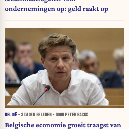
ondernemingen op: geld raakt op
BELGIË
•
3 DAGEN
GELEDEN • DOOR PETER BACKX
Belgische economie groeit traagst van