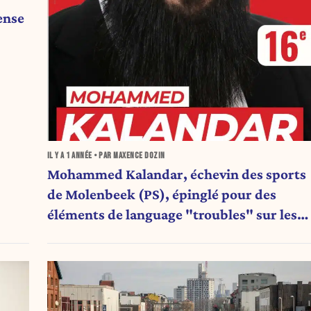
ense
IL Y A
1 ANNÉE
• PAR MAXENCE DOZIN
Mohammed Kalandar, échevin des sports
de Molenbeek (PS), épinglé pour des
éléments de language "troubles" sur les
réseaux sociaux