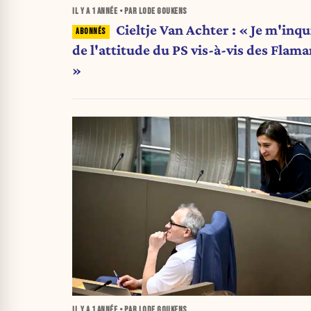
IL Y A
1 ANNÉE
• PAR LODE GOUKENS
Cieltje Van Achter : « Je m'inqu
de l'attitude du PS vis-à-vis des Flam
»
IL Y A
1 ANNÉE
• PAR LODE GOUKENS