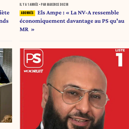
IL Y A
1 ANNÉE
• PAR MAXENCE DOZIN
iète
Els Ampe : « La NV-A ressemble
ands
économiquement davantage au PS qu'au
MR »