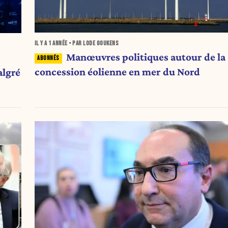
IL Y A
1 ANNÉE
• PAR LODE GOUKENS
Manœuvres politiques autour de la
concession éolienne en mer du Nord
algré