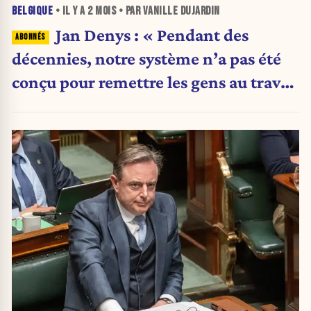
BELGIQUE
• IL Y A
2 MOIS
• PAR VANILLE DUJARDIN
Jan Denys : « Pendant des
décennies, notre système n’a pas été
conçu pour remettre les gens au travail
»