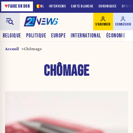
♥
FAIRE UN DON
NL
INTERVIEWS
CARTE BLANCHE
CHRONIQUES
OPINIO
S'ABONNER
CONNEXION
BELGIQUE
POLITIQUE
EUROPE
INTERNATIONAL
ÉCONOMIE
Accueil
Chômage
CHÔMAGE