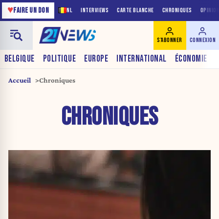
♥
FAIRE UN DON
NL
INTERVIEWS
CARTE BLANCHE
CHRONIQUES
OPINIO
S'ABONNER
CONNEXION
BELGIQUE
POLITIQUE
EUROPE
INTERNATIONAL
ÉCONOMIE
Accueil
Chroniques
CHRONIQUES