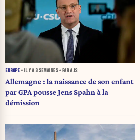
EUROPE
• IL Y A
3 SEMAINES
• PAR A JS
Allemagne : la naissance de son enfant
par GPA pousse Jens Spahn à la
démission