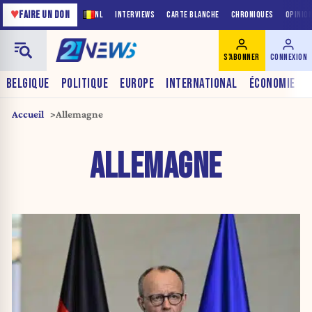
♥
FAIRE UN DON
NL
INTERVIEWS
CARTE BLANCHE
CHRONIQUES
OPINIO
S'ABONNER
CONNEXION
BELGIQUE
POLITIQUE
EUROPE
INTERNATIONAL
ÉCONOMIE
Accueil
Allemagne
ALLEMAGNE