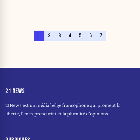
1
2
3
4
5
6
7
21 NEWS
21News est un média belge francophone qui promeut la
liberté, l'entrepreneuriat et la pluralité d'opinions.