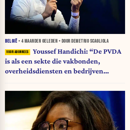
BELGIË
•
4 MAANDEN
GELEDEN • DOOR DEMETRIO SCAGLIOLA
Youssef Handichi: “De PVDA
is als een sekte die vakbonden,
overheidsdiensten en bedrijven
infiltreert”