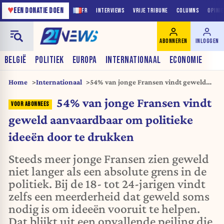
♥
EEN DONATIE DOEN
FR
INTERVIEWS
VRIJE TRIBUNE
COLUMNS
OPINI
ABONNEREN
INLOGGEN
BELGIË
POLITIEK
EUROPA
INTERNATIONAAL
ECONOMIE
Home
Internationaal
54% van jonge Fransen vindt geweld
aanvaardbaar om politieke ideeën door
54% van jonge Fransen vindt
te drukken
geweld aanvaardbaar om politieke
ideeën door te drukken
Steeds meer jonge Fransen zien geweld
niet langer als een absolute grens in de
politiek. Bij de 18- tot 24-jarigen vindt
zelfs een meerderheid dat geweld soms
nodig is om ideeën vooruit te helpen.
Dat blijkt uit een opvallende peiling die