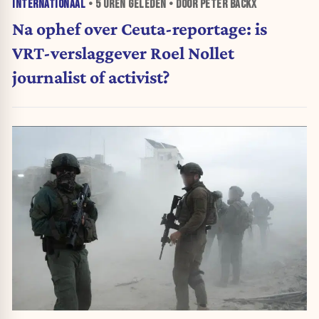
INTERNATIONAAL
•
5 UREN
GELEDEN • DOOR PETER BACKX
Na ophef over Ceuta-reportage: is
VRT-verslaggever Roel Nollet
journalist of activist?