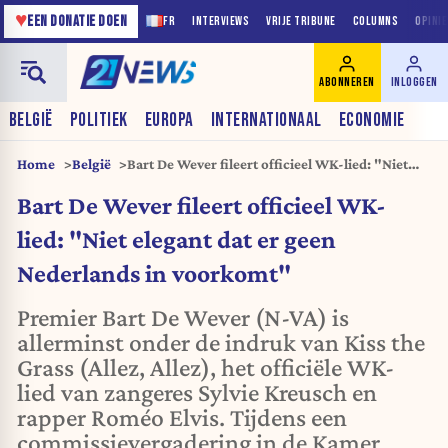
♥
EEN DONATIE DOEN
FR
INTERVIEWS
VRIJE TRIBUNE
COLUMNS
OPINI
ABONNEREN
INLOGGEN
BELGIË
POLITIEK
EUROPA
INTERNATIONAAL
ECONOMIE
Home
België
Bart De Wever fileert officieel WK-lied: "Niet
elegant dat er geen Nederlands in voorkomt"
Bart De Wever fileert officieel WK-
lied: "Niet elegant dat er geen
Nederlands in voorkomt"
Premier Bart De Wever (N-VA) is
allerminst onder de indruk van Kiss the
Grass (Allez, Allez), het officiële WK-
lied van zangeres Sylvie Kreusch en
rapper Roméo Elvis. Tijdens een
commissievergadering in de Kamer