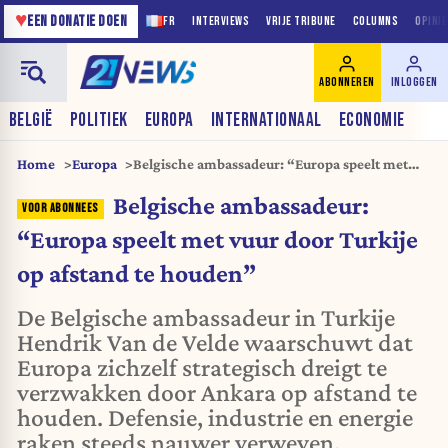
♥
EEN DONATIE DOEN
FR
INTERVIEWS
VRIJE TRIBUNE
COLUMNS
OPINI
ABONNEREN
INLOGGEN
BELGIË
POLITIEK
EUROPA
INTERNATIONAAL
ECONOMIE
Home
Europa
Belgische ambassadeur: “Europa speelt met
vuur door Turkije op afstand te houden”
Belgische ambassadeur:
“Europa speelt met vuur door Turkije
op afstand te houden”
De Belgische ambassadeur in Turkije
Hendrik Van de Velde waarschuwt dat
Europa zichzelf strategisch dreigt te
verzwakken door Ankara op afstand te
houden. Defensie, industrie en energie
raken steeds nauwer verweven.