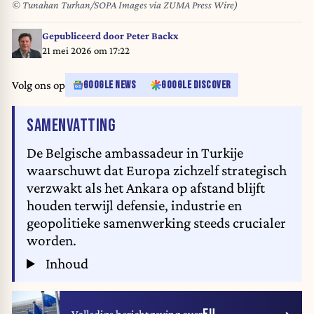
© Tunahan Turhan/SOPA Images via ZUMA Press Wire)
Gepubliceerd door
Peter Backx
21 mei 2026 om 17:22
Volg ons op
GOOGLE NEWS
GOOGLE DISCOVER
VAN HET ARTIKEL
SAMENVATTING
De Belgische ambassadeur in Turkije
waarschuwt dat Europa zichzelf strategisch
verzwakt als het Ankara op afstand blijft
houden terwijl defensie, industrie en
geopolitieke samenwerking steeds crucialer
worden.
Inhoud