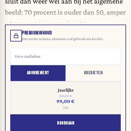
sluit dan weer wel aan bij het algemene
beeld: 70 procent is ouder dan 50, amper
1,9 procent is jonger dan 30.
PREMIUMINHOUD
Om verder te lezen, abonneer u of gebruik een krediet.
ABONNEMENT
KREDIETEN
Jaarlijks
120,00 €
99,00 €
/jaar
DOORGAAN