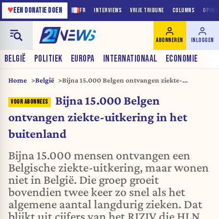
♥
EEN DONATIE DOEN
FR
INTERVIEWS
VRIJE TRIBUNE
COLUMNS
OPINI
ABONNEREN
INLOGGEN
BELGIË
POLITIEK
EUROPA
INTERNATIONAAL
ECONOMIE
Home
België
Bijna 15.000 Belgen ontvangen ziekte-
uitkering in het buitenland
Bijna 15.000 Belgen
ontvangen ziekte-uitkering in het
buitenland
Bijna 15.000 mensen ontvangen een
Belgische ziekte-uitkering, maar wonen
niet in België. Die groep groeit
bovendien twee keer zo snel als het
algemene aantal langdurig zieken. Dat
blijkt uit cijfers van het RIZIV die HLN