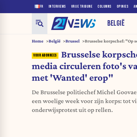
FR
INTERVIEWS
VRIJE TRIBUNE
COLUMNS
OPINIES
A
BELGIË
Home
België
Brussel
Brusselse korpschef: "Op so
onze agenten met 'Wanted
Brusselse korpsche
media circuleren foto's 
met 'Wanted' erop"
De Brusselse politiechef Michel Goovaer
een woelige week voor zijn korps: tot vi
onderwijsprotest uit op rellen.