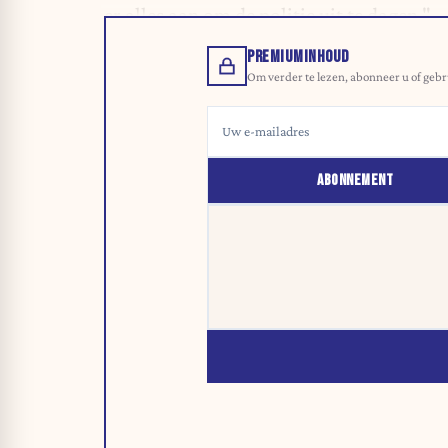
er alles aan om de politie uit te dagen."
PREMIUMINHOUD
Om verder te lezen, abonneer u of gebr
ABONNEMENT