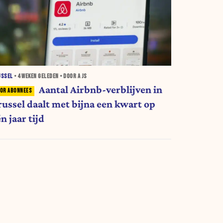
USSEL
•
4 WEKEN
GELEDEN • DOOR A JS
Aantal Airbnb-verblijven in
russel daalt met bijna een kwart op
n jaar tijd