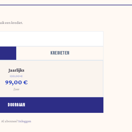
uik een krediet.
KREDIETEN
Jaarlijks
120,00 €
99,00 €
/jaar
DOORGAAN
Al abonnee?
Inloggen