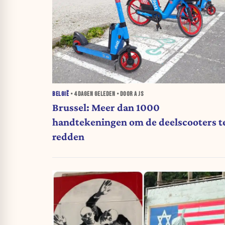
BELGIË
•
4 DAGEN
GELEDEN • DOOR A JS
Brussel: Meer dan 1000
handtekeningen om de deelscooters t
redden