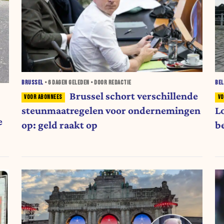
BRUSSEL
•
6 DAGEN
GELEDEN • DOOR REDACTIE
BEL
Brussel schort verschillende
steunmaatregelen voor ondernemingen
Lo
e
op: geld raakt op
b