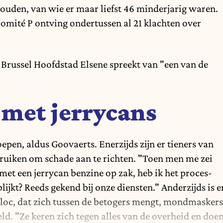
ouden, van wie er maar liefst 46 minderjarig waren.
omité P ontving ondertussen al 21 klachten over
Brussel Hoofdstad Elsene spreekt van "een van de
 met jerrycans
epen, aldus Goovaerts. Enerzijds zijn er tieners van
sbruiken om schade aan te richten. "Toen men me zei
et een jerrycan benzine op zak, heb ik het proces-
lijkt? Reeds gekend bij onze diensten." Anderzijds is e
Bloc, dat zich tussen de betogers mengt, mondmaskers
ld. "Ze keren zich tegen alles van de overheid en doe