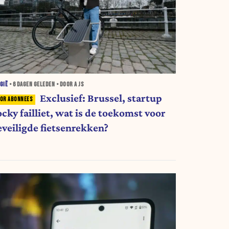
GIË
•
6 DAGEN
GELEDEN • DOOR A JS
Exclusief: Brussel, startup
cky failliet, wat is de toekomst voor
eveiligde fietsenrekken?