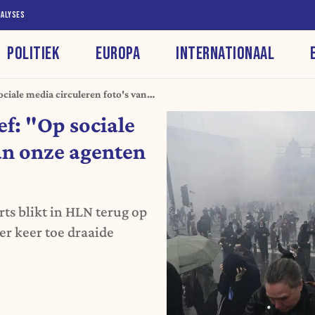
NALYSES
POLITIEK
EUROPA
INTERNATIONAAL
ciale media circuleren foto's van
' erop"
f: "Op sociale
van onze agenten
ts blikt in HLN terug op
er keer toe draaide