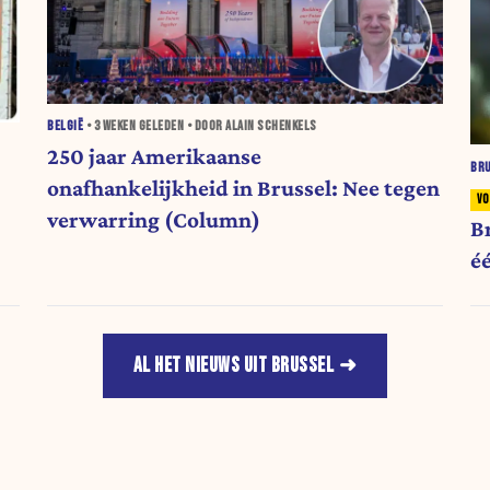
BELGIË
•
3 WEKEN
GELEDEN • DOOR ALAIN SCHENKELS
250 jaar Amerikaanse
BR
onafhankelijkheid in Brussel: Nee tegen
verwarring (Column)
B
éé
AL HET NIEUWS UIT BRUSSEL