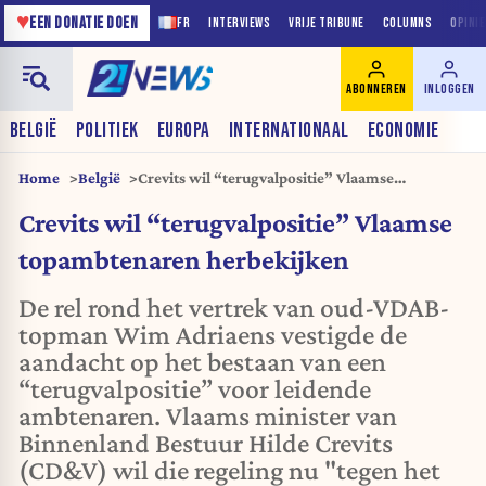
♥
EEN DONATIE DOEN
FR
INTERVIEWS
VRIJE TRIBUNE
COLUMNS
OPINI
ABONNEREN
INLOGGEN
BELGIË
POLITIEK
EUROPA
INTERNATIONAAL
ECONOMIE
Home
België
Crevits wil “terugvalpositie” Vlaamse
topambtenaren herbekijken
Crevits wil “terugvalpositie” Vlaamse
topambtenaren herbekijken
De rel rond het vertrek van oud-VDAB-
topman Wim Adriaens vestigde de
aandacht op het bestaan van een
“terugvalpositie” voor leidende
ambtenaren. Vlaams minister van
Binnenland Bestuur Hilde Crevits
(CD&V) wil die regeling nu "tegen het