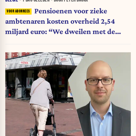
BELGIË
•
1 DAG
GELEDEN • DOOR PETER BACKX
Pensioenen voor zieke
ambtenaren kosten overheid 2,54
miljard euro: “We dweilen met de
belastingkranen open”