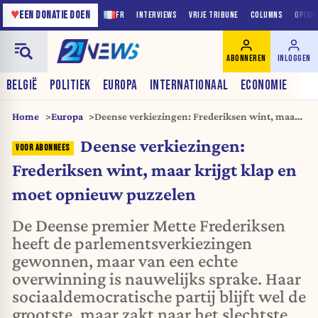
♥
EEN DONATIE DOEN
FR
INTERVIEWS
VRIJE TRIBUNE
COLUMNS
OPINI
ABONNEREN
INLOGGEN
BELGIË
POLITIEK
EUROPA
INTERNATIONAAL
ECONOMIE
Home
Europa
Deense verkiezingen: Frederiksen wint, maar
krijgt klap en moet opnieuw puzzelen
Deense verkiezingen:
Frederiksen wint, maar krijgt klap en
moet opnieuw puzzelen
De Deense premier Mette Frederiksen
heeft de parlementsverkiezingen
gewonnen, maar van een echte
overwinning is nauwelijks sprake. Haar
sociaaldemocratische partij blijft wel de
grootste, maar zakt naar het slechtste