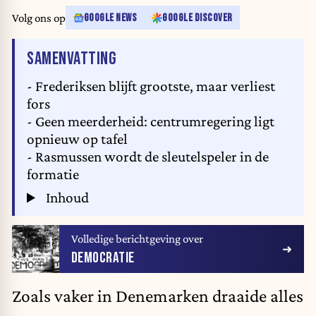
Volg ons op
GOOGLE NEWS
GOOGLE DISCOVER
VAN HET ARTIKEL
SAMENVATTING
- Frederiksen blijft grootste, maar verliest
fors
- Geen meerderheid: centrumregering ligt
opnieuw op tafel
- Rasmussen wordt de sleutelspeler in de
formatie
Inhoud
Volledige berichtgeving over
DEMOCRATIE
Zoals vaker in Denemarken draaide alles