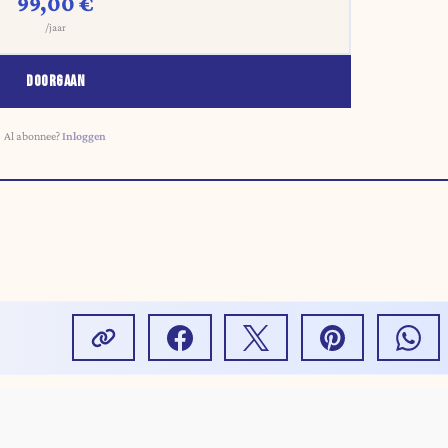
99,00 €
/jaar
DOORGAAN
Al abonnee?
Inloggen