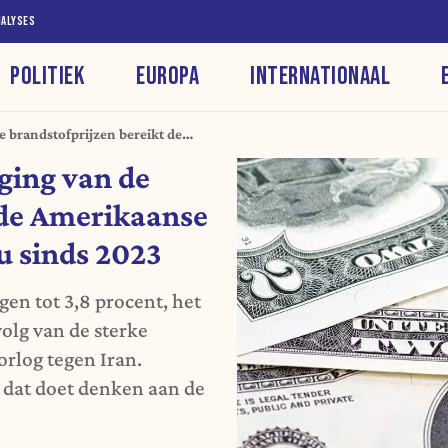
NALYSES
POLITIEK
EUROPA
INTERNATIONAAL
de brandstofprijzen bereikt de
ogste niveau sinds 2023
jging van de
 de Amerikaanse
au sinds 2023
gen tot 3,8 procent, het
volg van de sterke
orlog tegen Iran.
 dat doet denken aan de