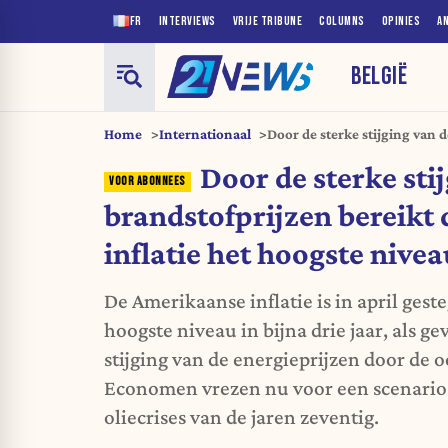
FR
INTERVIEWS
VRIJE TRIBUNE
COLUMNS
OPINIES
A
BELGIË
Home
Internationaal
Door de sterke stijging van 
Amerikaanse inflatie het ho
Door de sterke sti
brandstofprijzen bereikt
inflatie het hoogste nive
De Amerikaanse inflatie is in april geste
hoogste niveau in bijna drie jaar, als ge
stijging van de energieprijzen door de o
Economen vrezen nu voor een scenario
oliecrises van de jaren zeventig.