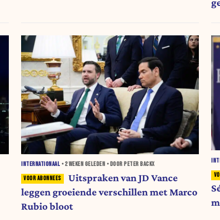
g
INT
INTERNATIONAAL
•
2 WEKEN
GELEDEN • DOOR PETER BACKX
Uitspraken van JD Vance
S
leggen groeiende verschillen met Marco
m
Rubio bloot
V