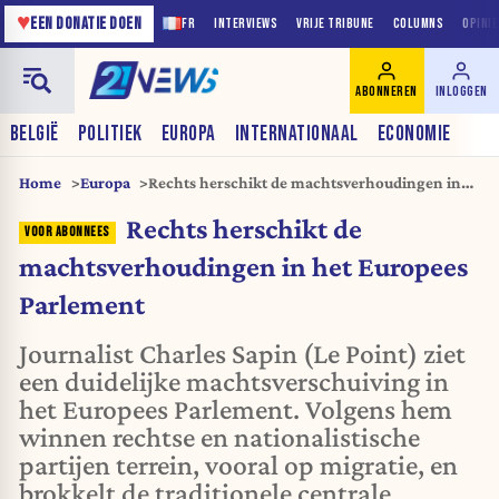
♥
EEN DONATIE DOEN
FR
INTERVIEWS
VRIJE TRIBUNE
COLUMNS
OPINI
ABONNEREN
INLOGGEN
BELGIË
POLITIEK
EUROPA
INTERNATIONAAL
ECONOMIE
Home
Europa
Rechts herschikt de machtsverhoudingen in
het Europees Parlement
Rechts herschikt de
machtsverhoudingen in het Europees
Parlement
Journalist Charles Sapin (Le Point) ziet
een duidelijke machtsverschuiving in
het Europees Parlement. Volgens hem
winnen rechtse en nationalistische
partijen terrein, vooral op migratie, en
brokkelt de traditionele centrale