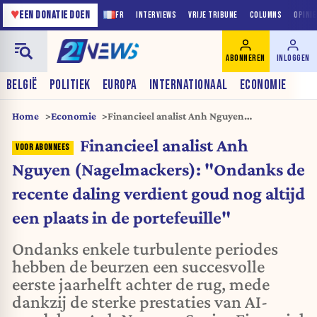
♥
EEN DONATIE DOEN
FR
INTERVIEWS
VRIJE TRIBUNE
COLUMNS
OPINI
ABONNEREN
INLOGGEN
BELGIË
POLITIEK
EUROPA
INTERNATIONAAL
ECONOMIE
Home
Economie
Financieel analist Anh Nguyen
(Nagelmackers): "Ondanks de recente
Financieel analist Anh
daling verdient goud nog altijd een plaats in
de portefeuille"
Nguyen (Nagelmackers): "Ondanks de
recente daling verdient goud nog altijd
een plaats in de portefeuille"
Ondanks enkele turbulente periodes
hebben de beurzen een succesvolle
eerste jaarhelft achter de rug, mede
dankzij de sterke prestaties van AI-