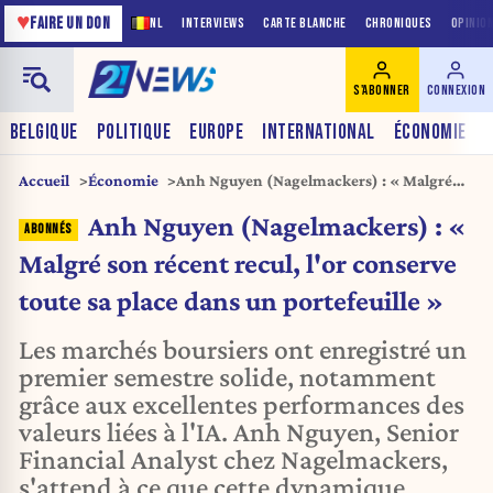
♥
FAIRE UN DON
NL
INTERVIEWS
CARTE BLANCHE
CHRONIQUES
OPINIO
S'ABONNER
CONNEXION
BELGIQUE
POLITIQUE
EUROPE
INTERNATIONAL
ÉCONOMIE
Accueil
Économie
Anh Nguyen (Nagelmackers) : « Malgré
son récent recul, l'or conserve toute sa
Anh Nguyen (Nagelmackers) : «
place dans un portefeuille »
Malgré son récent recul, l'or conserve
toute sa place dans un portefeuille »
Les marchés boursiers ont enregistré un
premier semestre solide, notamment
grâce aux excellentes performances des
valeurs liées à l'IA. Anh Nguyen, Senior
Financial Analyst chez Nagelmackers,
s'attend à ce que cette dynamique