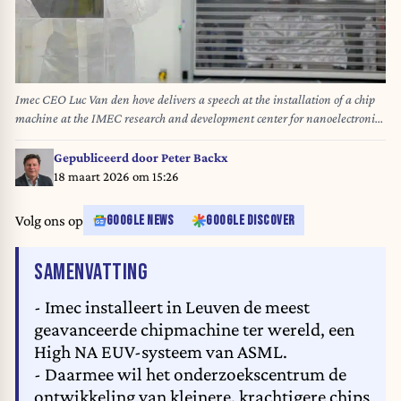
Imec CEO Luc Van den hove delivers a speech at the installation of a chip
machine at the IMEC research and development center for nanoelectronics
and digital technologies in Leuven, Wednesday 18 March 2026. BELGA
PHOTO SARAH VAN HECKE
Gepubliceerd door
Peter Backx
18 maart 2026 om 15:26
Volg ons op
GOOGLE NEWS
GOOGLE DISCOVER
VAN HET ARTIKEL
SAMENVATTING
- Imec installeert in Leuven de meest
geavanceerde chipmachine ter wereld, een
High NA EUV-systeem van ASML.
- Daarmee wil het onderzoekscentrum de
ontwikkeling van kleinere, krachtigere chips