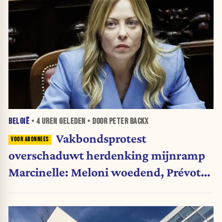
BELGIË
•
4 UREN
GELEDEN • DOOR PETER BACKX
Vakbondsprotest
overschaduwt herdenking mijnramp
Marcinelle: Meloni woedend, Prévot
betreurt actie