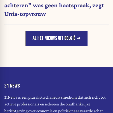
achteren" was geen haatspraak, zegt
Unia-topvrouw
AL HET NIEUWS UIT BELGIË
21 NEWS
21News is een pluralistisch nieuwsmedium dat zich richt tot
actieve professionals en iedereen die onafhankelijke
berichtgeving over economie en politiek naar waarde schat