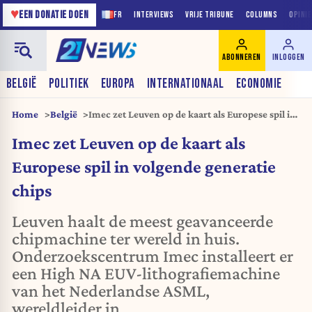
♥
EEN DONATIE DOEN
FR
INTERVIEWS
VRIJE TRIBUNE
COLUMNS
OPINI
ABONNEREN
INLOGGEN
BELGIË
POLITIEK
EUROPA
INTERNATIONAAL
ECONOMIE
Home
België
Imec zet Leuven op de kaart als Europese spil in
volgende generatie chips
Imec zet Leuven op de kaart als
Europese spil in volgende generatie
chips
Leuven haalt de meest geavanceerde
chipmachine ter wereld in huis.
Onderzoekscentrum Imec installeert er
een High NA EUV-lithografiemachine
van het Nederlandse ASML,
wereldleider in