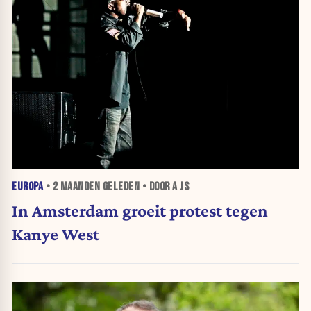
EUROPA
•
2 MAANDEN
GELEDEN • DOOR A JS
In Amsterdam groeit protest tegen
Kanye West