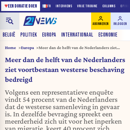
♥
EEN DONATIE DOEN
FR
INTERVIEWS
VRIJE TRIBUNE
COLUMNS
OPINI
ABONNEREN
INLOGGEN
BELGIË
POLITIEK
EUROPA
INTERNATIONAAL
ECONOMIE
Home
Europa
Meer dan de helft van de Nederlanders ziet
voortbestaan westerse beschaving bedreigd
Meer dan de helft van de Nederlanders
ziet voortbestaan westerse beschaving
bedreigd
Volgens een representatieve enquête
vindt 54 procent van de Nederlanders
dat de westerse samenleving in gevaar
is. In dezelfde bevraging spreekt een
meerderheid zich uit voor het inperken
van migratie, keert 40 procent zich