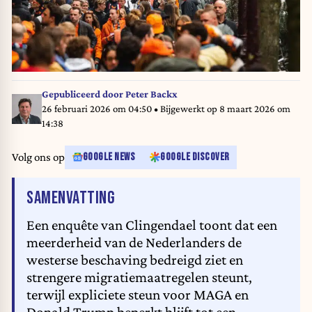
Gepubliceerd door
Peter Backx
26 februari 2026 om 04:50
• Bijgewerkt op
8 maart 2026 om
14:38
Volg ons op
GOOGLE NEWS
GOOGLE DISCOVER
VAN HET ARTIKEL
SAMENVATTING
Een enquête van Clingendael toont dat een
meerderheid van de Nederlanders de
westerse beschaving bedreigd ziet en
strengere migratiemaatregelen steunt,
terwijl expliciete steun voor MAGA en
Donald Trump beperkt blijft tot een