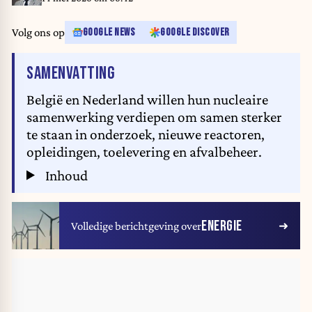
Volg ons op
GOOGLE NEWS
GOOGLE DISCOVER
VAN HET ARTIKEL
SAMENVATTING
België en Nederland willen hun nucleaire
samenwerking verdiepen om samen sterker
te staan in onderzoek, nieuwe reactoren,
opleidingen, toelevering en afvalbeheer.
Inhoud
ENERGIE
Volledige berichtgeving over