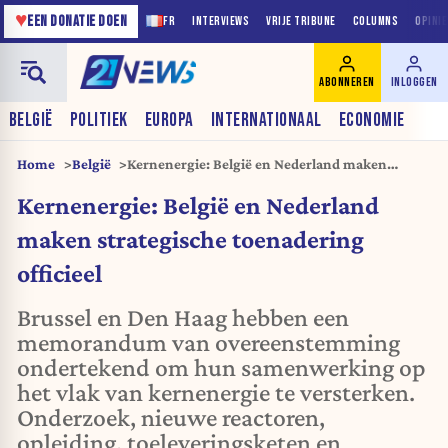
♥
EEN DONATIE DOEN
FR
INTERVIEWS
VRIJE TRIBUNE
COLUMNS
OPINI
ABONNEREN
INLOGGEN
BELGIË
POLITIEK
EUROPA
INTERNATIONAAL
ECONOMIE
Home
België
Kernenergie: België en Nederland maken
strategische toenadering officieel
Kernenergie: België en Nederland
maken strategische toenadering
officieel
Brussel en Den Haag hebben een
memorandum van overeenstemming
ondertekend om hun samenwerking op
het vlak van kernenergie te versterken.
Onderzoek, nieuwe reactoren,
opleiding, toeleveringsketen en