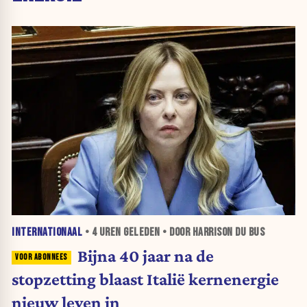
INTERNATIONAAL
•
4 UREN
GELEDEN • DOOR HARRISON DU BUS
Bijna 40 jaar na de
stopzetting blaast Italië kernenergie
nieuw leven in