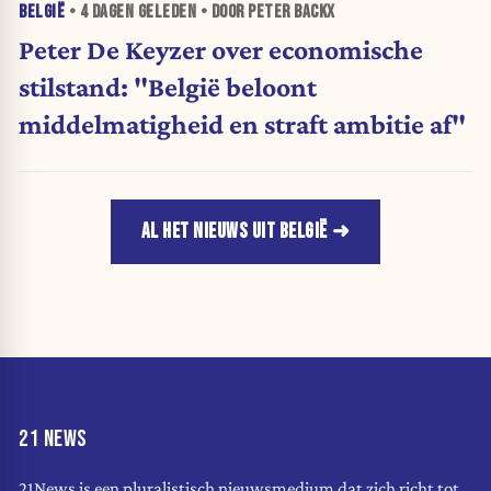
BELGIË
•
4 DAGEN
GELEDEN • DOOR PETER BACKX
Peter De Keyzer over economische
stilstand: "België beloont
middelmatigheid en straft ambitie af"
AL HET NIEUWS UIT BELGIË
21 NEWS
21News is een pluralistisch nieuwsmedium dat zich richt tot