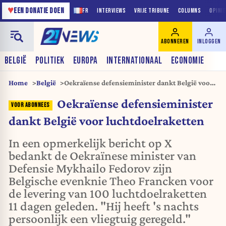
♥
EEN DONATIE DOEN
FR
INTERVIEWS
VRIJE TRIBUNE
COLUMNS
OPINI
ABONNEREN
INLOGGEN
BELGIË
POLITIEK
EUROPA
INTERNATIONAAL
ECONOMIE
Home
België
Oekraïense defensieminister dankt België voor
luchtdoelraketten
Oekraïense defensieminister
dankt België voor luchtdoelraketten
In een opmerkelijk bericht op X
bedankt de Oekraïnese minister van
Defensie Mykhailo Fedorov zijn
Belgische evenknie Theo Francken voor
de levering van 100 luchtdoelraketten
11 dagen geleden. "Hij heeft 's nachts
persoonlijk een vliegtuig geregeld."