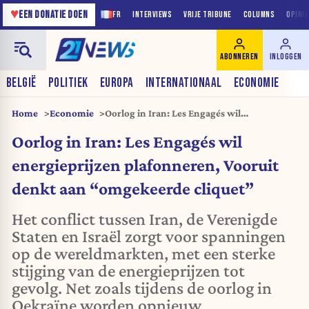
♥
EEN DONATIE DOEN
FR
INTERVIEWS
VRIJE TRIBUNE
COLUMNS
OPINI
ABONNEREN
INLOGGEN
BELGIË
POLITIEK
EUROPA
INTERNATIONAAL
ECONOMIE
Home
Economie
Oorlog in Iran: Les Engagés wil
energieprijzen plafonneren, Vooruit denkt
Oorlog in Iran: Les Engagés wil
aan “omgekeerde cliquet”
energieprijzen plafonneren, Vooruit
denkt aan “omgekeerde cliquet”
Het conflict tussen Iran, de Verenigde
Staten en Israël zorgt voor spanningen
op de wereldmarkten, met een sterke
stijging van de energieprijzen tot
gevolg. Net zoals tijdens de oorlog in
Oekraïne worden opnieuw