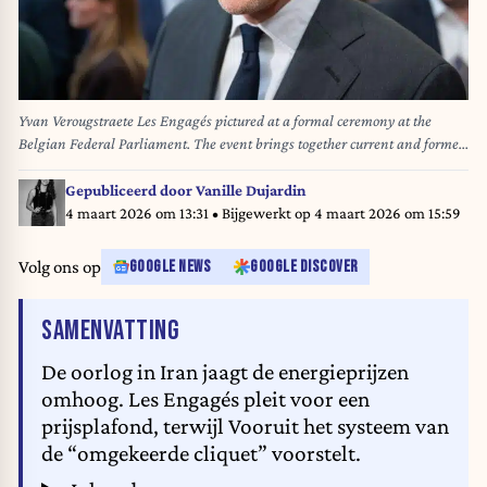
Yvan Verougstraete Les Engagés pictured at a formal ceremony at the
Belgian Federal Parliament. The event brings together current and former
prime ministers, ministers and senior parliamentary figures in the Forum
building of the Chamber of Representatives, a space normally reserved for
Gepubliceerd door
Vanille Dujardin
parliamentary committee work. Such ceremonies offer rare visual
4 maart 2026 om 13:31
• Bijgewerkt op
4 maart 2026 om 15:59
combinations of key political figures gathered in an institutional setting
outside daily legislative activity, highlighting continuity, power and
Volg ons op
GOOGLE NEWS
GOOGLE DISCOVER
political heritage within Belgian democracy. Brussels, Belgium 29 JAN
2026 Photo Werner Lerooy.
VAN HET ARTIKEL
SAMENVATTING
De oorlog in Iran jaagt de energieprijzen
omhoog. Les Engagés pleit voor een
prijsplafond, terwijl Vooruit het systeem van
de “omgekeerde cliquet” voorstelt.