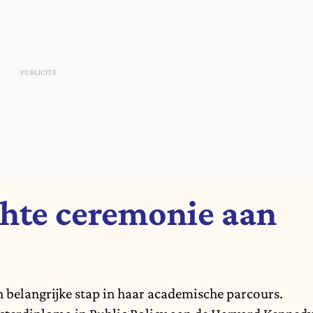
hte ceremonie aan
 belangrijke stap in haar academische parcours.