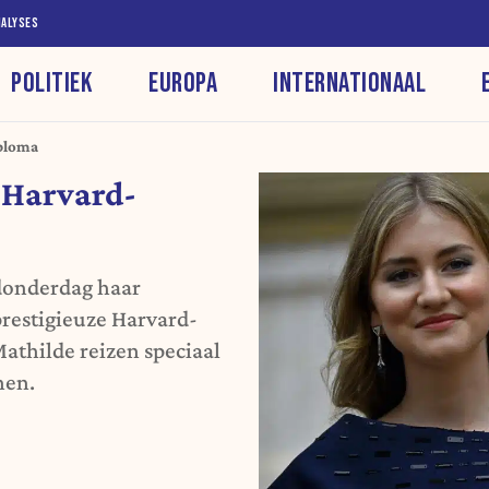
NALYSES
POLITIEK
EUROPA
INTERNATIONAAL
iploma
t Harvard-
donderdag haar
prestigieuze Harvard-
Mathilde reizen speciaal
nen.