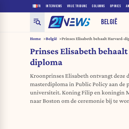
FR
INTERVIEWS
VRIJE TRIBUNE
COLUMNS
OPINIES
A
BELGIË
Home
België
Prinses Elisabeth behaalt Harvard-d
Prinses Elisabeth behaal
diploma
Kroonprinses Elisabeth ontvangt deze 
masterdiploma in Public Policy aan de 
universiteit. Koning Filip en koningin 
naar Boston om de ceremonie bij te wo