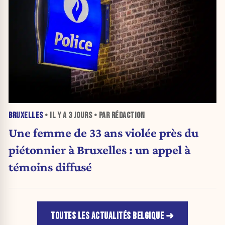
BRUXELLES
• IL Y A
3 JOURS
• PAR RÉDACTION
Une femme de 33 ans violée près du
piétonnier à Bruxelles : un appel à
témoins diffusé
TOUTES LES ACTUALITÉS BELGIQUE