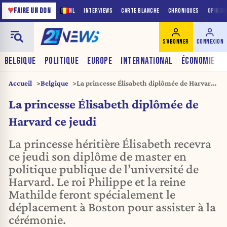
♥
FAIRE UN DON
NL
INTERVIEWS
CARTE BLANCHE
CHRONIQUES
OPINIO
S'ABONNER
CONNEXION
BELGIQUE
POLITIQUE
EUROPE
INTERNATIONAL
ÉCONOMIE
Accueil
Belgique
La princesse Élisabeth diplômée de Harvard
ce jeudi
La princesse Élisabeth diplômée de
Harvard ce jeudi
La princesse héritière Élisabeth recevra
ce jeudi son diplôme de master en
politique publique de l’université de
Harvard. Le roi Philippe et la reine
Mathilde feront spécialement le
déplacement à Boston pour assister à la
cérémonie.