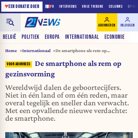
♥
EEN DONATIE DOEN
FR
INTERVIEWS
VRIJE TRIBUNE
COLUMNS
OPINI
ABONNEREN
INLOGGEN
BELGIË
POLITIEK
EUROPA
INTERNATIONAAL
ECONOMIE
Home
Internationaal
De smartphone als rem op
gezinsvorming
De smartphone als rem op
gezinsvorming
Wereldwijd dalen de geboortecijfers.
Niet in één land of om één reden, maar
overal tegelijk en sneller dan verwacht.
Met een opvallende nieuwe verdachte:
de smartphone.