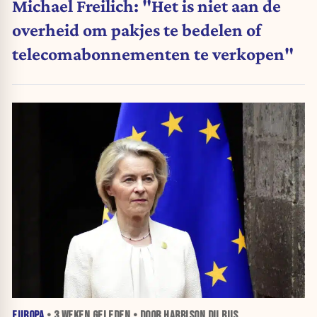
Michael Freilich: "Het is niet aan de
overheid om pakjes te bedelen of
telecomabonnementen te verkopen"
EUROPA
•
3 WEKEN
GELEDEN • DOOR HARRISON DU BUS